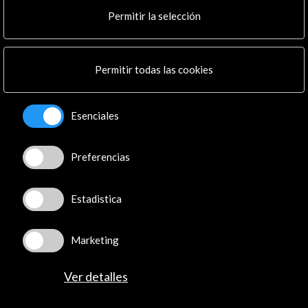
Cultura en Red
Permitir la selección
Mapa Web
Boletín digital
Logo y crédito a AC/E
Permitir todas las cookies
Conecta
Esenciales
X
(Twitter)
Instagram
Preferencias
LinkedIn
Facebook
Youtube
Estadistica
Spotify
Flickr
Marketing
TikTok
Ver detalles
© Acción Cultural Española (AC/E) /
Política de