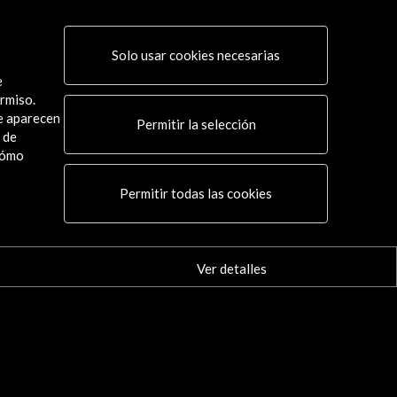
Solo usar cookies necesarias
e
rmiso.
ue aparecen
Permitir la selección
 de
cómo
Conecta
Permitir todas las cookies
X
(Twitter)
Instagram
LinkedIn
Ver detalles
Facebook
Youtube
Spotify
Flickr
TikTok