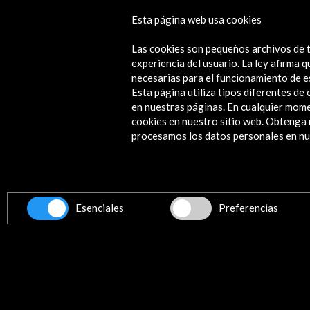
Esta página web usa cookies
Amsterdam Spanish Film Festival 2
Las cookies son pequeños archivos de t
Ver
experiencia del usuario. La ley afirma
necesarias para el funcionamiento de e
Esta página utiliza tipos diferentes d
en nuestras páginas. En cualquier mome
cookies en nuestro sitio web. Obteng
Contacta
procesamos los datos personales en nue
info@accioncultural.es
+34 91 700 4000
ALERTAS
AC/E
Esenciales
Preferencias
José Abascal, 4 - 4º
28003 Madrid, España
Canales de contacto