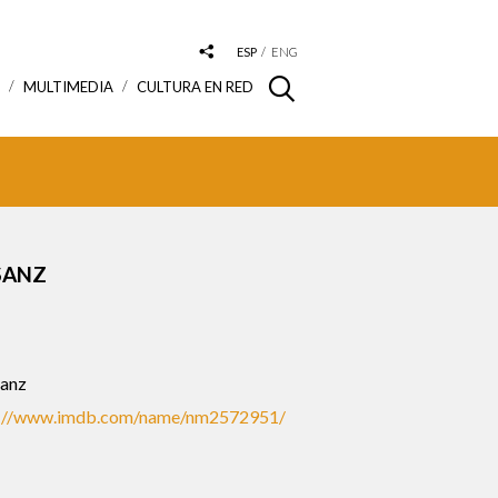
ESP
ENG
S
MULTIMEDIA
CULTURA EN RED
SANZ
anz
s://www.imdb.com/name/nm2572951/