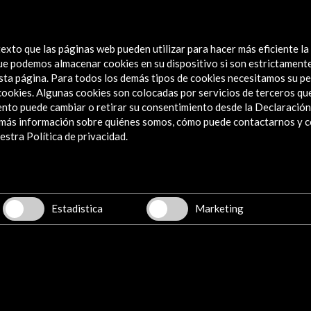
018
exto que las páginas web pueden utilizar para hacer más eficiente la
 que podemos almacenar cookies en su dispositivo si son estrictament
sta página. Para todos los demás tipos de cookies necesitamos su pe
e cookies. Algunas cookies son colocadas por servicios de terceros q
nto puede cambiar o retirar su consentimiento desde la Declaración
a más información sobre quiénes somos, cómo puede contactarnos y 
Explora
stra Política de privacidad.
Institucional
Actividades
Programa PICE
Estadistica
Marketing
Residencias
Noticias
Multimedia
Cultura en Red
Mapa Web
Boletín digital