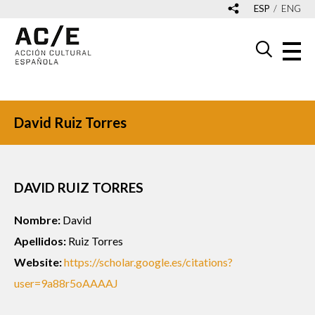
ESP
ENG
David Ruiz Torres
DAVID RUIZ TORRES
Nombre:
David
Apellidos:
Ruiz Torres
Website:
https://scholar.google.es/citations?
user=9a88r5oAAAAJ