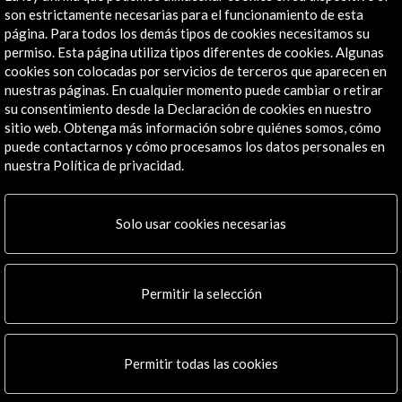
Explora
son estrictamente necesarias para el funcionamiento de esta
página. Para todos los demás tipos de cookies necesitamos su
Institucional
permiso. Esta página utiliza tipos diferentes de cookies. Algunas
cookies son colocadas por servicios de terceros que aparecen en
Actividades
nuestras páginas. En cualquier momento puede cambiar o retirar
Programa PICE
su consentimiento desde la Declaración de cookies en nuestro
Residencias
sitio web. Obtenga más información sobre quiénes somos, cómo
Noticias
puede contactarnos y cómo procesamos los datos personales en
Multimedia
nuestra Política de privacidad.
Cultura en Red
Mapa Web
Solo usar cookies necesarias
Boletín digital
Logo y crédito a AC/E
Permitir la selección
Conecta
X
(Twitter)
Instagram
Permitir todas las cookies
LinkedIn