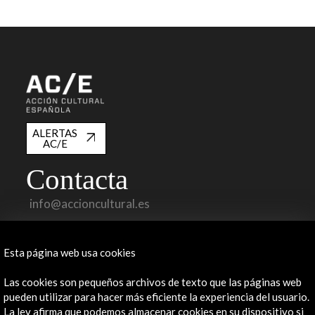
ALERTAS
AC/E
Contacta
info@accioncultural.es
+34 91 700 4000
Esta página web usa cookies
José Abascal, 4 - 4º
28003 Madrid, España
Las cookies son pequeños archivos de texto que las páginas web
Canales de contacto
pueden utilizar para hacer más eficiente la experiencia del usuario.
La ley afirma que podemos almacenar cookies en su dispositivo si