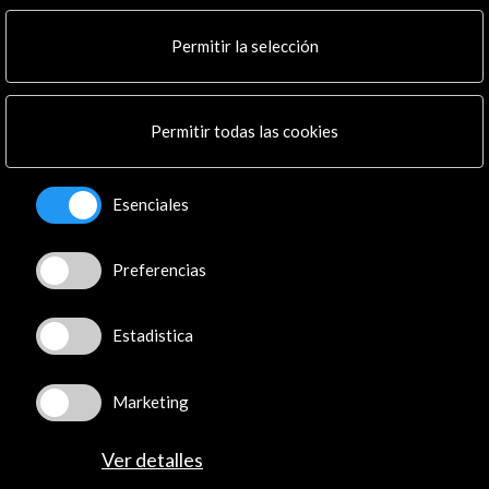
Multimedia
Cultura en Red
Permitir la selección
Mapa Web
Boletín digital
Logo y crédito a AC/E
Permitir todas las cookies
Conecta
Esenciales
X
(Twitter)
Instagram
Preferencias
LinkedIn
Facebook
Youtube
Estadistica
Spotify
Flickr
Marketing
TikTok
Ver detalles