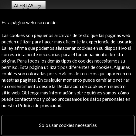
ALERTAS
AC/E
Contacta
Esta página web usa cookies
Las cookies son pequeños archivos de texto que las páginas web
info@accioncultural.es
pueden utilizar para hacer más eficiente la experiencia del usuario.
+34 91 700 4000
La ley afirma que podemos almacenar cookies en su dispositivo si
son estrictamente necesarias para el funcionamiento de esta
José Abascal, 4 - 4º
página. Para todos los demás tipos de cookies necesitamos su
28003 Madrid, España
permiso. Esta página utiliza tipos diferentes de cookies. Algunas
cookies son colocadas por servicios de terceros que aparecen en
Canales de contacto
nuestras páginas. En cualquier momento puede cambiar o retirar
su consentimiento desde la Declaración de cookies en nuestro
Explora
sitio web. Obtenga más información sobre quiénes somos, cómo
puede contactarnos y cómo procesamos los datos personales en
Institucional
nuestra Política de privacidad.
Actividades
Programa PICE
Residencias
Solo usar cookies necesarias
Noticias