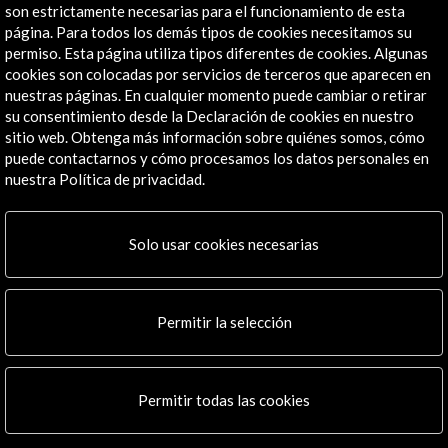
Explora
son estrictamente necesarias para el funcionamiento de esta
página. Para todos los demás tipos de cookies necesitamos su
Institucional
permiso. Esta página utiliza tipos diferentes de cookies. Algunas
Actividades
cookies son colocadas por servicios de terceros que aparecen en
nuestras páginas. En cualquier momento puede cambiar o retirar
Programa PICE
su consentimiento desde la Declaración de cookies en nuestro
Residencias
sitio web. Obtenga más información sobre quiénes somos, cómo
Noticias
puede contactarnos y cómo procesamos los datos personales en
Multimedia
nuestra Política de privacidad.
Cultura en Red
Mapa Web
Boletín digital
Solo usar cookies necesarias
Logo y crédito a AC/E
Conecta
Permitir la selección
X
(Twitter)
Instagram
Permitir todas las cookies
LinkedIn
Facebook