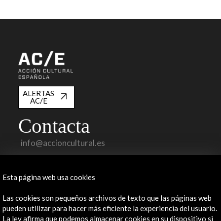
ALERTAS
AC/E
Contacta
info@accioncultural.es
+34 91 700 4000
Esta página web usa cookies
José Abascal, 4 - 4º
28003 Madrid, España
Las cookies son pequeños archivos de texto que las páginas web
Canales de contacto
pueden utilizar para hacer más eficiente la experiencia del usuario.
La ley afirma que podemos almacenar cookies en su dispositivo si