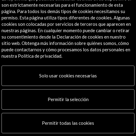
Explora
son estrictamente necesarias para el funcionamiento de esta
página. Para todos los demás tipos de cookies necesitamos su
Institucional
permiso. Esta página utiliza tipos diferentes de cookies. Algunas
cookies son colocadas por servicios de terceros que aparecen en
Actividades
nuestras páginas. En cualquier momento puede cambiar o retirar
Programa PICE
su consentimiento desde la Declaración de cookies en nuestro
Residencias
sitio web. Obtenga más información sobre quiénes somos, cómo
Noticias
puede contactarnos y cómo procesamos los datos personales en
Multimedia
nuestra Política de privacidad.
Cultura en Red
Mapa Web
Solo usar cookies necesarias
Boletín digital
Logo y crédito a AC/E
Permitir la selección
Conecta
X
(Twitter)
Instagram
Permitir todas las cookies
LinkedIn