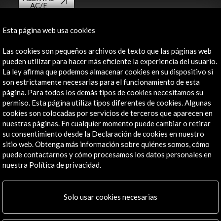
AC/E
Contacta
Esta página web usa cookies
info@accioncultural.es
Las cookies son pequeños archivos de texto que las páginas web
pueden utilizar para hacer más eficiente la experiencia del usuario.
+34 91 700 4000
La ley afirma que podemos almacenar cookies en su dispositivo si
son estrictamente necesarias para el funcionamiento de esta
José Abascal, 4 - 4º
página. Para todos los demás tipos de cookies necesitamos su
28003 Madrid, España
permiso. Esta página utiliza tipos diferentes de cookies. Algunas
Canales de contacto
cookies son colocadas por servicios de terceros que aparecen en
nuestras páginas. En cualquier momento puede cambiar o retirar
Explora
su consentimiento desde la Declaración de cookies en nuestro
sitio web. Obtenga más información sobre quiénes somos, cómo
Institucional
puede contactarnos y cómo procesamos los datos personales en
nuestra Política de privacidad.
Actividades
Programa PICE
Residencias
Solo usar cookies necesarias
Noticias
Multimedia