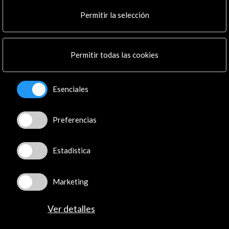
Cultura en Red
Permitir la selección
Mapa Web
Boletín digital
Logo y crédito a AC/E
Permitir todas las cookies
Conecta
Esenciales
X
(Twitter)
Instagram
LinkedIn
Preferencias
Facebook
Youtube
Estadistica
Spotify
Flickr
Marketing
TikTok
Ver detalles
© Acción Cultural Española (AC/E) /
Política de