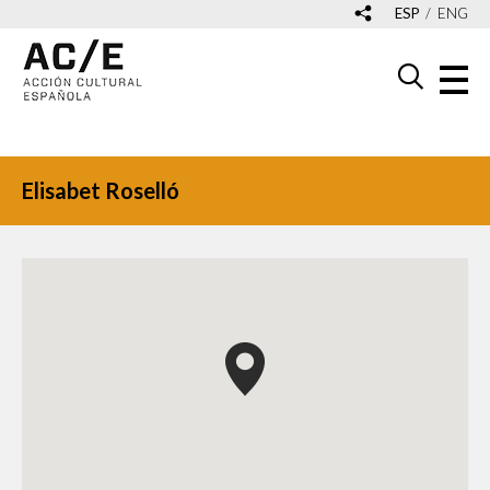
ESP
ENG
Elisabet Roselló