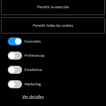
Cultura en Red
Permitir la selección
Mapa Web
Boletín digital
Logo y crédito a AC/E
Permitir todas las cookies
Conecta
Esenciales
X
(Twitter)
Instagram
LinkedIn
Preferencias
Facebook
Youtube
Estadistica
Spotify
Flickr
Marketing
TikTok
Ver detalles
© Acción Cultural Española (AC/E) /
Política de