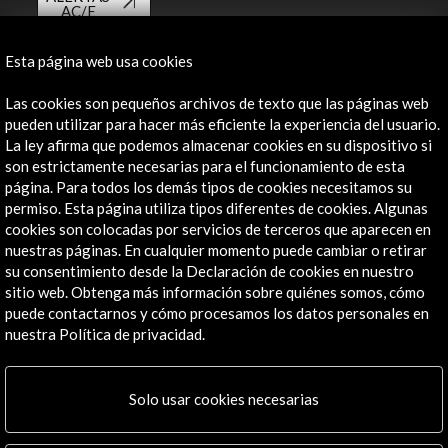
AC/E
Contacta
Esta página web usa cookies
info@accioncultural.es
Las cookies son pequeños archivos de texto que las páginas web
pueden utilizar para hacer más eficiente la experiencia del usuario.
+34 91 700 4000
La ley afirma que podemos almacenar cookies en su dispositivo si
son estrictamente necesarias para el funcionamiento de esta
José Abascal, 4 - 4º
página. Para todos los demás tipos de cookies necesitamos su
28003 Madrid, España
permiso. Esta página utiliza tipos diferentes de cookies. Algunas
Canales de contacto
cookies son colocadas por servicios de terceros que aparecen en
nuestras páginas. En cualquier momento puede cambiar o retirar
Explora
su consentimiento desde la Declaración de cookies en nuestro
sitio web. Obtenga más información sobre quiénes somos, cómo
Institucional
puede contactarnos y cómo procesamos los datos personales en
nuestra Política de privacidad.
Actividades
Programa PICE
Residencias
Solo usar cookies necesarias
Noticias
Multimedia