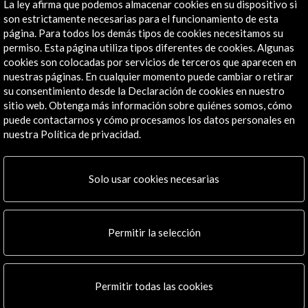
La ley afirma que podemos almacenar cookies en su dispositivo si
son estrictamente necesarias para el funcionamiento de esta
Explora
página. Para todos los demás tipos de cookies necesitamos su
permiso. Esta página utiliza tipos diferentes de cookies. Algunas
Institucional
cookies son colocadas por servicios de terceros que aparecen en
Actividades
nuestras páginas. En cualquier momento puede cambiar o retirar
Programa PICE
su consentimiento desde la Declaración de cookies en nuestro
Residencias
sitio web. Obtenga más información sobre quiénes somos, cómo
Noticias
puede contactarnos y cómo procesamos los datos personales en
nuestra Política de privacidad.
Multimedia
Cultura en Red
Mapa Web
Solo usar cookies necesarias
Boletín digital
Logo y crédito a AC/E
Permitir la selección
Conecta
X
(Twitter)
Permitir todas las cookies
Instagram
LinkedIn