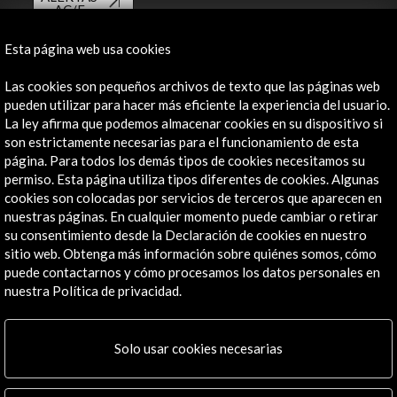
AC/E
Contacta
Esta página web usa cookies
info@accioncultural.es
Las cookies son pequeños archivos de texto que las páginas web
pueden utilizar para hacer más eficiente la experiencia del usuario.
+34 91 700 4000
La ley afirma que podemos almacenar cookies en su dispositivo si
son estrictamente necesarias para el funcionamiento de esta
José Abascal, 4 - 4º
página. Para todos los demás tipos de cookies necesitamos su
28003 Madrid, España
permiso. Esta página utiliza tipos diferentes de cookies. Algunas
Canales de contacto
cookies son colocadas por servicios de terceros que aparecen en
nuestras páginas. En cualquier momento puede cambiar o retirar
Explora
su consentimiento desde la Declaración de cookies en nuestro
sitio web. Obtenga más información sobre quiénes somos, cómo
puede contactarnos y cómo procesamos los datos personales en
Institucional
nuestra Política de privacidad.
Actividades
Programa PICE
Residencias
Solo usar cookies necesarias
Noticias
Multimedia