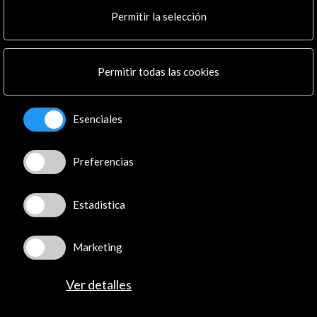
Cultura en Red
Permitir la selección
Mapa Web
Boletín digital
Logo y crédito a AC/E
Permitir todas las cookies
Conecta
Esenciales
X
(Twitter)
Instagram
Preferencias
LinkedIn
Facebook
Youtube
Estadistica
Spotify
Flickr
Marketing
TikTok
Ver detalles
© Acción Cultural Española (AC/E) /
Política de