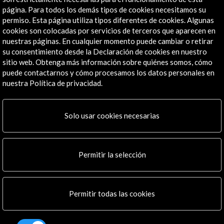
página. Para todos los demás tipos de cookies necesitamos su
Institucional
permiso. Esta página utiliza tipos diferentes de cookies. Algunas
Actividades
cookies son colocadas por servicios de terceros que aparecen en
Programa PICE
nuestras páginas. En cualquier momento puede cambiar o retirar
Residencias
su consentimiento desde la Declaración de cookies en nuestro
Noticias
sitio web. Obtenga más información sobre quiénes somos, cómo
puede contactarnos y cómo procesamos los datos personales en
Multimedia
nuestra Política de privacidad.
Cultura en Red
Mapa Web
Boletín digital
Solo usar cookies necesarias
Logo y crédito a AC/E
Conecta
Permitir la selección
X
(Twitter)
Instagram
Permitir todas las cookies
LinkedIn
Facebook
Youtube