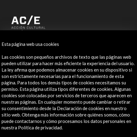
ALERTAS
Esta página web usa cookies
AC/E
Las cookies son pequeños archivos de texto que las páginas web
Contacta
pueden utilizar para hacer más eficiente la experiencia del usuario.
La ley afirma que podemos almacenar cookies en su dispositivo si
info@accioncultural.es
son estrictamente necesarias para el funcionamiento de esta
página. Para todos los demás tipos de cookies necesitamos su
+34 91 700 4000
permiso. Esta página utiliza tipos diferentes de cookies. Algunas
José Abascal, 4 - 4º
cookies son colocadas por servicios de terceros que aparecen en
28003 Madrid, España
nuestras páginas. En cualquier momento puede cambiar o retirar
su consentimiento desde la Declaración de cookies en nuestro
Canales de contacto
sitio web. Obtenga más información sobre quiénes somos, cómo
puede contactarnos y cómo procesamos los datos personales en
Explora
nuestra Política de privacidad.