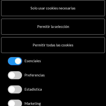
Institucional
Actividades
Solo usar cookies necesarias
Programa PICE
Residencias
Noticias
Permitir la selección
Multimedia
Cultura en Red
Mapa Web
Permitir todas las cookies
Boletín digital
Logo y crédito a AC/E
Esenciales
Conecta
Preferencias
X
(Twitter)
Instagram
LinkedIn
Estadistica
Facebook
Youtube
Marketing
Spotify