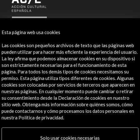
ALERTAS
AC/E
Esta página web usa cookies
Contacta
Las cookies son pequeños archivos de texto que las páginas web
pueden utilizar para hacer más eficiente la experiencia del usuario.
info@accioncultural.es
La ley afirma que podemos almacenar cookies en su dispositivo si
+34 91 700 4000
son estrictamente necesarias para el funcionamiento de esta
página. Para todos los demás tipos de cookies necesitamos su
José Abascal, 4 - 4º
permiso. Esta página utiliza tipos diferentes de cookies. Algunas
28003 Madrid, España
cookies son colocadas por servicios de terceros que aparecen en
nuestras páginas. En cualquier momento puede cambiar o retirar
Canales de contacto
su consentimiento desde la Declaración de cookies en nuestro
sitio web. Obtenga más información sobre quiénes somos, cómo
Explora
puede contactarnos y cómo procesamos los datos personales en
nuestra Política de privacidad.
Institucional
Actividades
Programa PICE
Solo usar cookies necesarias