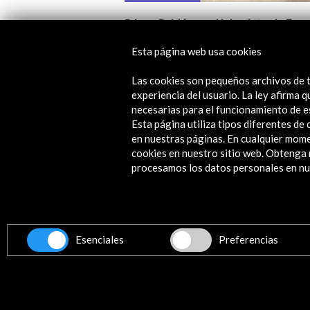
Pérez Galdós en el laberinto de Esp
Esta página web usa cookies
Ver actividad
Las cookies son pequeños archivos de t
experiencia del usuario. La ley afirma
necesarias para el funcionamiento de e
Esta página utiliza tipos diferentes d
en nuestras páginas. En cualquier mome
cookies en nuestro sitio web. Obteng
procesamos los datos personales en nue
Contacta
info@accioncultural.es
Esenciales
Preferencias
+34 91 700 4000
ALERTAS
AC/E
José Abascal, 4 - 4º
28003 Madrid, España
Canales de contacto