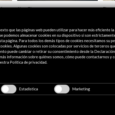
aña
Alma Tierra
El ros
fotógr
Gener
Ver actividad
Ver
exto que las páginas web pueden utilizar para hacer más eficiente la
 que podemos almacenar cookies en su dispositivo si son estrictament
sta página. Para todos los demás tipos de cookies necesitamos su pe
e cookies. Algunas cookies son colocadas por servicios de terceros q
nto puede cambiar o retirar su consentimiento desde la Declaración
a más información sobre quiénes somos, cómo puede contactarnos y 
stra Política de privacidad.
Explora
Institucional
Actividades
Estadistica
Marketing
Programa PICE
Residencias
Noticias
Multimedia