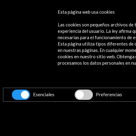
Musae. Música en los museos estata
Esta página web usa cookies
2018
Las cookies son pequeños archivos de t
Ver actividad
experiencia del usuario. La ley afirma
necesarias para el funcionamiento de e
Esta página utiliza tipos diferentes d
en nuestras páginas. En cualquier mome
cookies en nuestro sitio web. Obteng
Contacta
procesamos los datos personales en nue
info@accioncultural.es
+34 91 700 4000
ALERTAS
Esenciales
Preferencias
AC/E
José Abascal, 4 - 4º
28003 Madrid, España
Canales de contacto