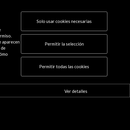
Solo usar cookies necesarias
e
rmiso.
ue aparecen
Permitir la selección
 de
cómo
Conecta
Permitir todas las cookies
X
(Twitter)
Instagram
LinkedIn
Ver detalles
Facebook
Youtube
Spotify
Flickr
TikTok