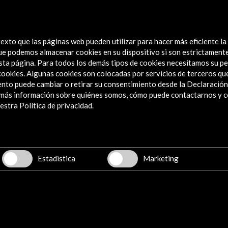
les
exto que las páginas web pueden utilizar para hacer más eficiente la
 que podemos almacenar cookies en su dispositivo si son estrictament
sta página. Para todos los demás tipos de cookies necesitamos su pe
e cookies. Algunas cookies son colocadas por servicios de terceros q
nto puede cambiar o retirar su consentimiento desde la Declaración
a más información sobre quiénes somos, cómo puede contactarnos y 
Explora
stra Política de privacidad.
Institucional
Actividades
Programa PICE
Estadistica
Marketing
Residencias
Noticias
Multimedia
Cultura en Red
Mapa Web