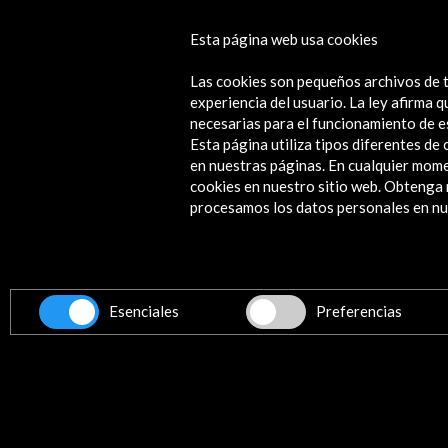
Musae. Música en los museos estata
Esta página web usa cookies
2018
Las cookies son pequeños archivos de t
Ver actividad
experiencia del usuario. La ley afirma
necesarias para el funcionamiento de e
Esta página utiliza tipos diferentes d
en nuestras páginas. En cualquier mome
cookies en nuestro sitio web. Obteng
Contacta
procesamos los datos personales en nue
info@accioncultural.es
+34 91 700 4000
ALERTAS
Esenciales
Preferencias
AC/E
José Abascal, 4 - 4º
28003 Madrid, España
Canales de contacto