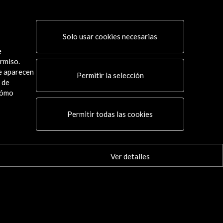
Solo usar cookies necesarias
e
rmiso.
ue aparecen
Permitir la selección
 de
cómo
Conecta
Permitir todas las cookies
X
(Twitter)
Instagram
LinkedIn
Ver detalles
Facebook
Youtube
Spotify
Flickr
TikTok