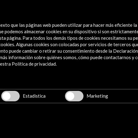
les
exto que las páginas web pueden utilizar para hacer más eficiente la
 que podemos almacenar cookies en su dispositivo si son estrictament
sta página. Para todos los demás tipos de cookies necesitamos su pe
e cookies. Algunas cookies son colocadas por servicios de terceros q
nto puede cambiar o retirar su consentimiento desde la Declaración
a más información sobre quiénes somos, cómo puede contactarnos y 
Explora
stra Política de privacidad.
Institucional
Actividades
Programa PICE
Estadistica
Marketing
Residencias
Noticias
Multimedia
Cultura en Red
Mapa Web