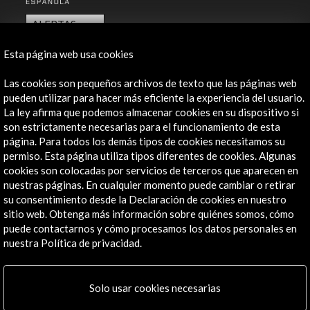
ALERTAS
AC/E
Esta página web usa cookies
Contacta
Las cookies son pequeños archivos de texto que las páginas web
info@accioncultural.es
pueden utilizar para hacer más eficiente la experiencia del usuario.
La ley afirma que podemos almacenar cookies en su dispositivo si
+34 91 700 4000
son estrictamente necesarias para el funcionamiento de esta
página. Para todos los demás tipos de cookies necesitamos su
José Abascal, 4 - 4º
permiso. Esta página utiliza tipos diferentes de cookies. Algunas
28003 Madrid, España
cookies son colocadas por servicios de terceros que aparecen en
Canales de contacto
nuestras páginas. En cualquier momento puede cambiar o retirar
su consentimiento desde la Declaración de cookies en nuestro
Explora
sitio web. Obtenga más información sobre quiénes somos, cómo
puede contactarnos y cómo procesamos los datos personales en
Institucional
nuestra Política de privacidad.
Actividades
Programa PICE
Solo usar cookies necesarias
Residencias