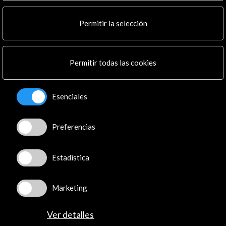
Noticias
Multimedia
Permitir la selección
Cultura en Red
Mapa Web
Boletín digital
Logo y crédito a AC/E
Permitir todas las cookies
Conecta
Esenciales
X
(Twitter)
Instagram
Preferencias
LinkedIn
Facebook
Estadistica
Youtube
Spotify
Flickr
Marketing
TikTok
Ver detalles