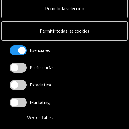
Cultura en Red
Permitir la selección
Mapa Web
Boletín digital
Logo y crédito a AC/E
Permitir todas las cookies
Conecta
Esenciales
X
(Twitter)
Instagram
LinkedIn
Preferencias
Facebook
Youtube
Estadistica
Spotify
Flickr
Marketing
TikTok
Ver detalles
© Acción Cultural Española (AC/E) /
Política de