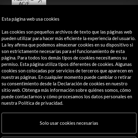
AC/E
Contacta
Esta página web usa cookies
info@accioncultural.es
Las cookies son pequeños archivos de texto que las páginas web
pueden utilizar para hacer más eficiente la experiencia del usuario.
+34 91 700 4000
La ley afirma que podemos almacenar cookies en su dispositivo si
son estrictamente necesarias para el funcionamiento de esta
José Abascal, 4 - 4º
página. Para todos los demás tipos de cookies necesitamos su
28003 Madrid, España
permiso. Esta página utiliza tipos diferentes de cookies. Algunas
Canales de contacto
cookies son colocadas por servicios de terceros que aparecen en
nuestras páginas. En cualquier momento puede cambiar o retirar
Explora
su consentimiento desde la Declaración de cookies en nuestro
sitio web. Obtenga más información sobre quiénes somos, cómo
Institucional
puede contactarnos y cómo procesamos los datos personales en
nuestra Política de privacidad.
Actividades
Programa PICE
Residencias
Solo usar cookies necesarias
Noticias
Multimedia