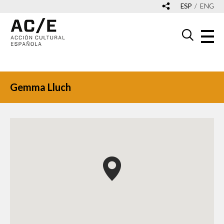
ESP
ENG
Gemma Lluch