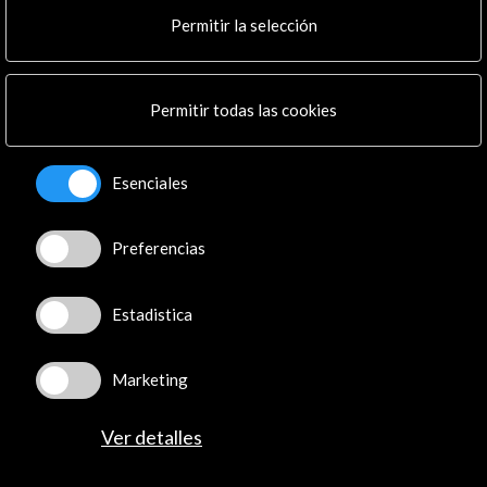
Cultura en Red
Permitir la selección
Mapa Web
Boletín digital
Logo y crédito a AC/E
Permitir todas las cookies
Conecta
Esenciales
X
(Twitter)
Instagram
Preferencias
LinkedIn
Facebook
Youtube
Estadistica
Spotify
Flickr
Marketing
TikTok
Ver detalles
© Acción Cultural Española (AC/E) /
Política de