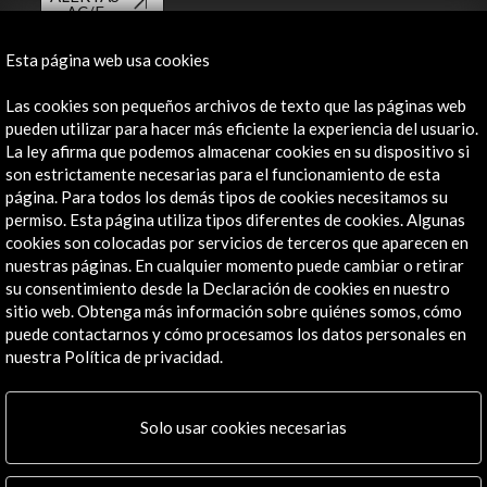
AC/E
Contacta
Esta página web usa cookies
info@accioncultural.es
Las cookies son pequeños archivos de texto que las páginas web
pueden utilizar para hacer más eficiente la experiencia del usuario.
+34 91 700 4000
La ley afirma que podemos almacenar cookies en su dispositivo si
son estrictamente necesarias para el funcionamiento de esta
José Abascal, 4 - 4º
página. Para todos los demás tipos de cookies necesitamos su
28003 Madrid, España
permiso. Esta página utiliza tipos diferentes de cookies. Algunas
Canales de contacto
cookies son colocadas por servicios de terceros que aparecen en
nuestras páginas. En cualquier momento puede cambiar o retirar
Explora
su consentimiento desde la Declaración de cookies en nuestro
sitio web. Obtenga más información sobre quiénes somos, cómo
puede contactarnos y cómo procesamos los datos personales en
Institucional
nuestra Política de privacidad.
Actividades
Programa PICE
Residencias
Solo usar cookies necesarias
Noticias
Multimedia