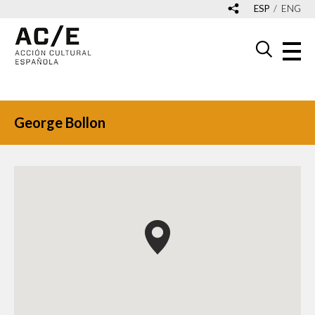
ESP
ENG
George Bollon