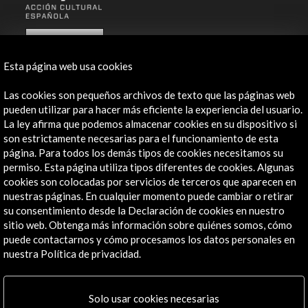
ALERTAS
AC/E
Esta página web usa cookies
Contacta
Las cookies son pequeños archivos de texto que las páginas web
info@accioncultural.es
pueden utilizar para hacer más eficiente la experiencia del usuario.
La ley afirma que podemos almacenar cookies en su dispositivo si
+34 91 700 4000
son estrictamente necesarias para el funcionamiento de esta
página. Para todos los demás tipos de cookies necesitamos su
José Abascal, 4 - 4º
permiso. Esta página utiliza tipos diferentes de cookies. Algunas
28003 Madrid, España
cookies son colocadas por servicios de terceros que aparecen en
Canales de contacto
nuestras páginas. En cualquier momento puede cambiar o retirar
su consentimiento desde la Declaración de cookies en nuestro
Explora
sitio web. Obtenga más información sobre quiénes somos, cómo
puede contactarnos y cómo procesamos los datos personales en
nuestra Política de privacidad.
Institucional
Actividades
Programa PICE
Solo usar cookies necesarias
Residencias