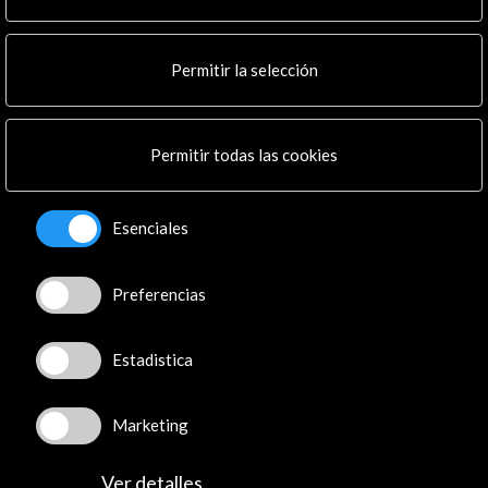
Noticias
Multimedia
Permitir la selección
Cultura en Red
Mapa Web
Boletín digital
Permitir todas las cookies
Logo y crédito a AC/E
Conecta
Esenciales
X
(Twitter)
Instagram
Preferencias
LinkedIn
Facebook
Estadistica
Youtube
Spotify
Marketing
Flickr
TikTok
Ver detalles