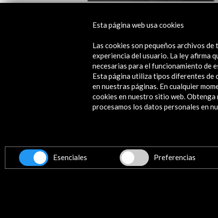
Conmemoración del 150 aniversario
Esta página web usa cookies
nacimiento de Manuel de Falla (1876
2026)
Las cookies son pequeños archivos de t
experiencia del usuario. La ley afirma
Ver actividad
necesarias para el funcionamiento de e
Esta página utiliza tipos diferentes d
en nuestras páginas. En cualquier mome
cookies en nuestro sitio web. Obteng
procesamos los datos personales en nue
Contacta
info@accioncultural.es
+34 91 700 4000
ALERTAS
Esenciales
Preferencias
AC/E
José Abascal, 4 - 4º
28003 Madrid, España
Canales de contacto