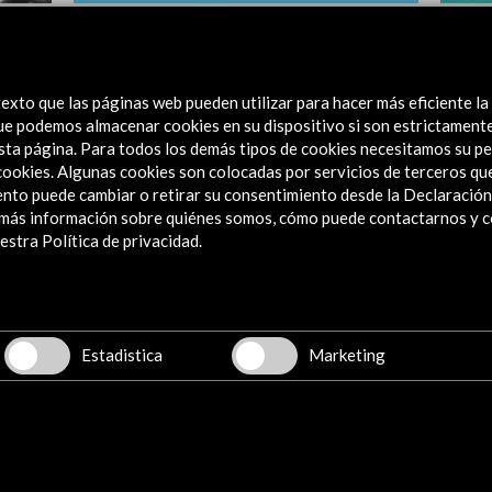
 del
Alcances 2017, Festival de Cine
Festiv
 –
Documental
2016.
exto que las páginas web pueden utilizar para hacer más eficiente la
Ver actividad
Ver
 que podemos almacenar cookies en su dispositivo si son estrictament
sta página. Para todos los demás tipos de cookies necesitamos su pe
e cookies. Algunas cookies son colocadas por servicios de terceros q
nto puede cambiar o retirar su consentimiento desde la Declaración
a más información sobre quiénes somos, cómo puede contactarnos y 
stra Política de privacidad.
Explora
Institucional
Actividades
Programa PICE
Estadistica
Marketing
Residencias
Noticias
Multimedia
Cultura en Red
Mapa Web