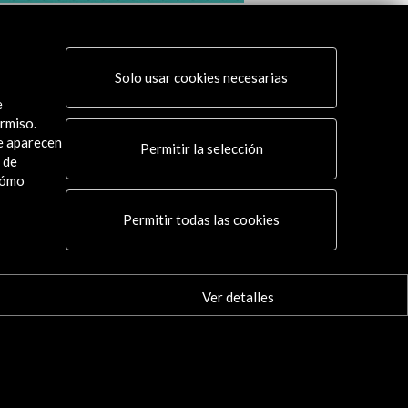
al de Música Española de Cádiz
 Centenario Granados
Solo usar cookies necesarias
 actividad
e
rmiso.
ue aparecen
Permitir la selección
 de
cómo
Conecta
Permitir todas las cookies
X
(Twitter)
Instagram
LinkedIn
Ver detalles
Facebook
Youtube
Spotify
Flickr
TikTok