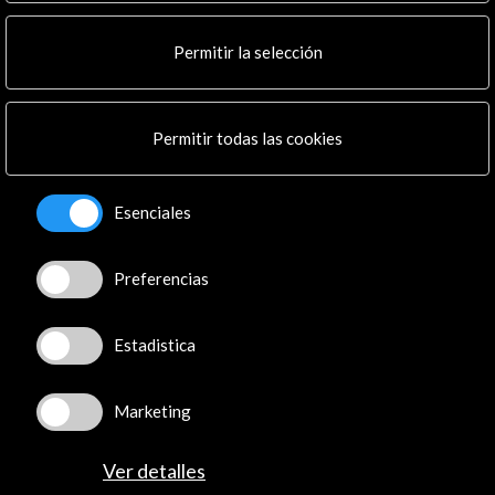
Multimedia
Cultura en Red
Permitir la selección
Mapa Web
Boletín digital
Logo y crédito a AC/E
Permitir todas las cookies
Conecta
Esenciales
X
(Twitter)
Instagram
Preferencias
LinkedIn
Facebook
Youtube
Estadistica
Spotify
Flickr
Marketing
TikTok
Ver detalles