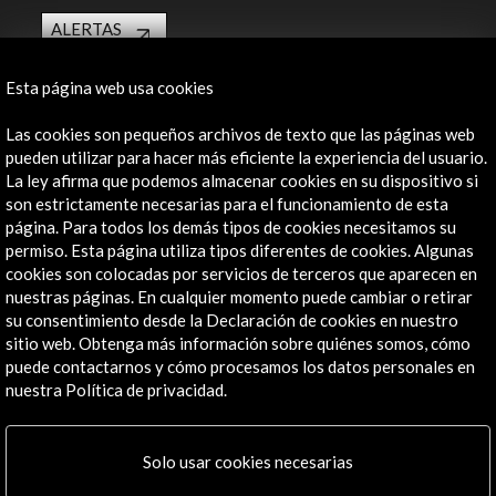
ALERTAS
AC/E
Contacta
Esta página web usa cookies
Las cookies son pequeños archivos de texto que las páginas web
info@accioncultural.es
pueden utilizar para hacer más eficiente la experiencia del usuario.
+34 91 700 4000
La ley afirma que podemos almacenar cookies en su dispositivo si
son estrictamente necesarias para el funcionamiento de esta
José Abascal, 4 - 4º
página. Para todos los demás tipos de cookies necesitamos su
28003 Madrid, España
permiso. Esta página utiliza tipos diferentes de cookies. Algunas
cookies son colocadas por servicios de terceros que aparecen en
Canales de contacto
nuestras páginas. En cualquier momento puede cambiar o retirar
su consentimiento desde la Declaración de cookies en nuestro
Explora
sitio web. Obtenga más información sobre quiénes somos, cómo
puede contactarnos y cómo procesamos los datos personales en
Institucional
nuestra Política de privacidad.
Actividades
Programa PICE
Residencias
Solo usar cookies necesarias
Noticias