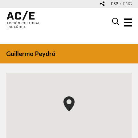
ESP
ENG
Guillermo Peydró