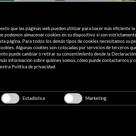
Hay Festival Cartagena de Indias 2025
Hay Fe
Ver actividad
Ver
exto que las páginas web pueden utilizar para hacer más eficiente la
 que podemos almacenar cookies en su dispositivo si son estrictament
sta página. Para todos los demás tipos de cookies necesitamos su pe
e cookies. Algunas cookies son colocadas por servicios de terceros q
nto puede cambiar o retirar su consentimiento desde la Declaración
a más información sobre quiénes somos, cómo puede contactarnos y 
stra Política de privacidad.
Explora
Institucional
Actividades
Programa PICE
Estadistica
Marketing
Residencias
Noticias
Multimedia
Cultura en Red
Mapa Web