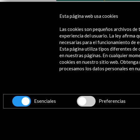
Hay Festival Cartagena 2026
Esta página web usa cookies
Ver actividad
Las cookies son pequeños archivos de t
experiencia del usuario. La ley afirma
necesarias para el funcionamiento de e
Esta página utiliza tipos diferentes d
en nuestras páginas. En cualquier mome
cookies en nuestro sitio web. Obteng
procesamos los datos personales en nue
Contacta
info@accioncultural.es
+34 91 700 4000
ALERTAS
Esenciales
Preferencias
AC/E
José Abascal, 4 - 4º
28003 Madrid, España
Canales de contacto