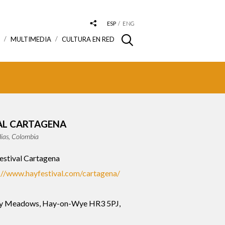
ESP
ENG
S
MULTIMEDIA
CULTURA EN RED
AL CARTAGENA
dias, Colombia
estival Cartagena
://www.hayfestival.com/cartagena/
y Meadows, Hay-on-Wye HR3 5PJ,