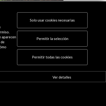
stival Cartagena de Indias 2024
Hay Festival Cartagen
 actividad
Ver actividad
Solo usar cookies necesarias
e
rmiso.
ue aparecen
Permitir la selección
 de
cómo
Conecta
Permitir todas las cookies
X
(Twitter)
Instagram
LinkedIn
Ver detalles
Facebook
Youtube
Spotify
Flickr
TikTok