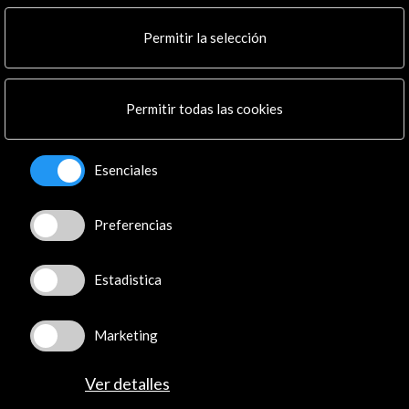
Multimedia
Cultura en Red
Permitir la selección
Mapa Web
Boletín digital
Logo y crédito a AC/E
Permitir todas las cookies
Conecta
Esenciales
X
(Twitter)
Instagram
Preferencias
LinkedIn
Facebook
Estadistica
Youtube
Spotify
Flickr
Marketing
TikTok
Ver detalles