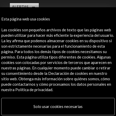
ALERTAS
AC/E
Esta página web usa cookies
Contacta
Las cookies son pequeños archivos de texto que las páginas web
info@accioncultural.es
pueden utilizar para hacer más eficiente la experiencia del usuario.
La ley afirma que podemos almacenar cookies en su dispositivo si
+34 91 700 4000
son estrictamente necesarias para el funcionamiento de esta
José Abascal, 4 - 4º
página. Para todos los demás tipos de cookies necesitamos su
28003 Madrid, España
permiso. Esta página utiliza tipos diferentes de cookies. Algunas
cookies son colocadas por servicios de terceros que aparecen en
Canales de contacto
nuestras páginas. En cualquier momento puede cambiar o retirar
su consentimiento desde la Declaración de cookies en nuestro
Explora
sitio web. Obtenga más información sobre quiénes somos, cómo
puede contactarnos y cómo procesamos los datos personales en
Institucional
nuestra Política de privacidad.
Actividades
Programa PICE
Solo usar cookies necesarias
Residencias
Noticias