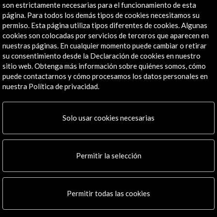
Explora
son estrictamente necesarias para el funcionamiento de esta
página. Para todos los demás tipos de cookies necesitamos su
permiso. Esta página utiliza tipos diferentes de cookies. Algunas
Institucional
cookies son colocadas por servicios de terceros que aparecen en
Actividades
nuestras páginas. En cualquier momento puede cambiar o retirar
Programa PICE
su consentimiento desde la Declaración de cookies en nuestro
Residencias
sitio web. Obtenga más información sobre quiénes somos, cómo
Noticias
puede contactarnos y cómo procesamos los datos personales en
nuestra Política de privacidad.
Multimedia
Cultura en Red
Mapa Web
Solo usar cookies necesarias
Boletín digital
Logo y crédito a AC/E
Permitir la selección
Conecta
X
(Twitter)
Permitir todas las cookies
Instagram
LinkedIn