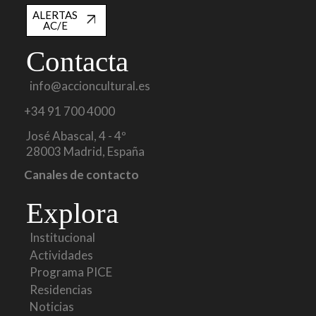
ALERTAS
AC/E
Contacta
info@accioncultural.es
+34 91 700 4000
José Abascal, 4 - 4º
28003 Madrid, España
Canales de contacto
Explora
Institucional
Actividades
Programa PICE
Residencias
Noticias