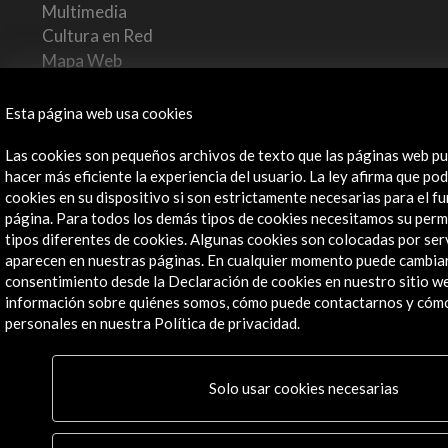
Multimedia
Cultura en Red
Mapa Web
Boletín digital
Logo y crédito a AC/E
Esta página web usa cookies
Las cookies son pequeños archivos de texto que las páginas web pu
Conecta
hacer más eficiente la experiencia del usuario. La ley afirma que 
cookies en su dispositivo si son estrictamente necesarias para el 
X
(Twitter)
página. Para todos los demás tipos de cookies necesitamos su permi
Instagram
tipos diferentes de cookies. Algunas cookies son colocadas por ser
LinkedIn
aparecen en nuestras páginas. En cualquier momento puede cambiar 
consentimiento desde la Declaración de cookies en nuestro sitio 
Facebook
información sobre quiénes somos, cómo puede contactarnos y cóm
Youtube
personales en nuestra Política de privacidad.
Spotify
Flickr
TikTok
Solo usar cookies necesarias