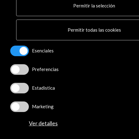
© Acción Cultural Española (AC/E) /
Política de
Permitir la selección
Privacidad y de Cookies
Permitir todas las cookies
Esenciales
Preferencias
Estadistica
Marketing
Ver detalles