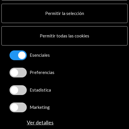
Noticias
Multimedia
Permitir la selección
Cultura en Red
Mapa Web
Boletín digital
Logo y crédito a AC/E
Permitir todas las cookies
Conecta
Esenciales
X
(Twitter)
Instagram
Preferencias
LinkedIn
Facebook
Estadistica
Youtube
Spotify
Flickr
Marketing
TikTok
Ver detalles