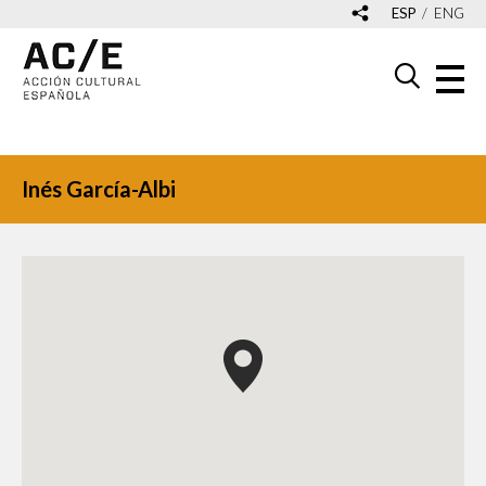
ESP
ENG
Inés García-Albi