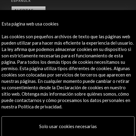
ALERTAS
AC/E
Esta página web usa cookies
Contacta
Las cookies son pequeños archivos de texto que las páginas web
info@accioncultural.es
pueden utilizar para hacer más eficiente la experiencia del usuario.
La ley afirma que podemos almacenar cookies en su dispositivo si
+34 91 700 4000
son estrictamente necesarias para el funcionamiento de esta
página. Para todos los demás tipos de cookies necesitamos su
José Abascal, 4 - 4º
permiso. Esta página utiliza tipos diferentes de cookies. Algunas
28003 Madrid, España
cookies son colocadas por servicios de terceros que aparecen en
Canales de contacto
nuestras páginas. En cualquier momento puede cambiar o retirar
su consentimiento desde la Declaración de cookies en nuestro
Explora
sitio web. Obtenga más información sobre quiénes somos, cómo
puede contactarnos y cómo procesamos los datos personales en
Institucional
nuestra Política de privacidad.
Actividades
Programa PICE
Solo usar cookies necesarias
Residencias