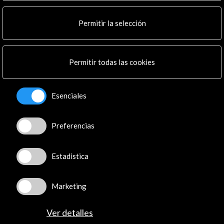
Noticias
Multimedia
Permitir la selección
Cultura en Red
Mapa Web
Boletín digital
Logo y crédito a AC/E
Permitir todas las cookies
Conecta
Esenciales
X
(Twitter)
Instagram
Preferencias
LinkedIn
Facebook
Estadistica
Youtube
Spotify
Flickr
Marketing
TikTok
Ver detalles