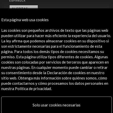
ALERTAS
AC/E
Esta página web usa cookies
Contacta
Las cookies son pequeños archivos de texto que las páginas web
info@accioncultural.es
pueden utilizar para hacer más eficiente la experiencia del usuario.
La ley afirma que podemos almacenar cookies en su dispositivo si
+34 91 700 4000
son estrictamente necesarias para el funcionamiento de esta
página. Para todos los demás tipos de cookies necesitamos su
José Abascal, 4 - 4º
permiso. Esta página utiliza tipos diferentes de cookies. Algunas
28003 Madrid, España
cookies son colocadas por servicios de terceros que aparecen en
Canales de contacto
nuestras páginas. En cualquier momento puede cambiar o retirar
su consentimiento desde la Declaración de cookies en nuestro
Explora
sitio web. Obtenga más información sobre quiénes somos, cómo
puede contactarnos y cómo procesamos los datos personales en
Institucional
nuestra Política de privacidad.
Actividades
Programa PICE
Solo usar cookies necesarias
Residencias