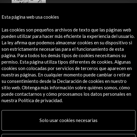
AC/E
Contacta
Esta página web usa cookies
info@accioncultural.es
Las cookies son pequeños archivos de texto que las páginas web
pueden utilizar para hacer más eficiente la experiencia del usuario.
+34 91 700 4000
La ley afirma que podemos almacenar cookies en su dispositivo si
son estrictamente necesarias para el funcionamiento de esta
José Abascal, 4 - 4º
página. Para todos los demás tipos de cookies necesitamos su
28003 Madrid, España
permiso. Esta página utiliza tipos diferentes de cookies. Algunas
Canales de contacto
cookies son colocadas por servicios de terceros que aparecen en
nuestras páginas. En cualquier momento puede cambiar o retirar
Explora
su consentimiento desde la Declaración de cookies en nuestro
sitio web. Obtenga más información sobre quiénes somos, cómo
puede contactarnos y cómo procesamos los datos personales en
Institucional
nuestra Política de privacidad.
Actividades
Programa PICE
Residencias
Solo usar cookies necesarias
Noticias
Multimedia