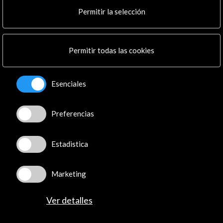
Cultura en Red
Permitir la selección
Mapa Web
Boletín digital
Logo y crédito a AC/E
Permitir todas las cookies
Conecta
Esenciales
X
(Twitter)
Instagram
Preferencias
LinkedIn
Facebook
Youtube
Estadistica
Spotify
Flickr
Marketing
TikTok
Ver detalles
© Acción Cultural Española (AC/E) /
Política de