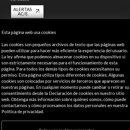
ALERTAS
AC/E
Contacta
Esta página web usa cookies
info@accioncultural.es
Las cookies son pequeños archivos de texto que las páginas web
+34 91 700 4000
pueden utilizar para hacer más eficiente la experiencia del usuario.
La ley afirma que podemos almacenar cookies en su dispositivo si
José Abascal, 4 - 4º
son estrictamente necesarias para el funcionamiento de esta
28003 Madrid, España
página. Para todos los demás tipos de cookies necesitamos su
Canales de contacto
permiso. Esta página utiliza tipos diferentes de cookies. Algunas
cookies son colocadas por servicios de terceros que aparecen en
Explora
nuestras páginas. En cualquier momento puede cambiar o retirar su
consentimiento desde la Declaración de cookies en nuestro sitio
web. Obtenga más información sobre quiénes somos, cómo puede
Institucional
contactarnos y cómo procesamos los datos personales en nuestra
Actividades
Política de privacidad.
Programa PICE
Residencias
Noticias