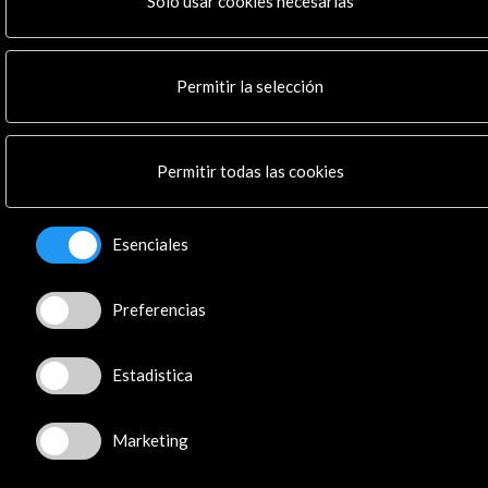
Solo usar cookies necesarias
Multimedia
Cultura en Red
Mapa Web
Permitir la selección
Boletín digital
Logo y crédito a AC/E
Permitir todas las cookies
Conecta
X
(Twitter)
Esenciales
Instagram
LinkedIn
Preferencias
Facebook
Youtube
Spotify
Estadistica
Flickr
TikTok
Marketing