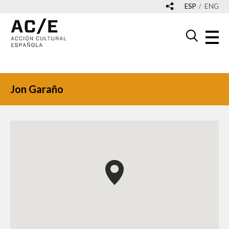
ESP
ENG
Jon Garaño