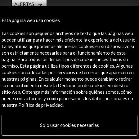
ALERTAS
AC/E
Esta página web usa cookies
Contacta
Las cookies son pequeños archivos de texto que las páginas web
info@accioncultural.es
pueden utilizar para hacer más eficiente la experiencia del usuario.
+34 91 700 4000
La ley afirma que podemos almacenar cookies en su dispositivo si
son estrictamente necesarias para el funcionamiento de esta
José Abascal, 4 - 4º
página. Para todos los demás tipos de cookies necesitamos su
28003 Madrid, España
permiso. Esta página utiliza tipos diferentes de cookies. Algunas
cookies son colocadas por servicios de terceros que aparecen en
Canales de contacto
nuestras páginas. En cualquier momento puede cambiar o retirar
su consentimiento desde la Declaración de cookies en nuestro
Explora
sitio web. Obtenga más información sobre quiénes somos, cómo
puede contactarnos y cómo procesamos los datos personales en
Institucional
nuestra Política de privacidad.
Actividades
Programa PICE
Residencias
Solo usar cookies necesarias
Noticias