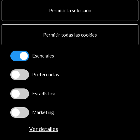
Multimedia
Cultura en Red
Permitir la selección
Mapa Web
Boletín digital
Logo y crédito a AC/E
Permitir todas las cookies
Conecta
Esenciales
X
(Twitter)
Instagram
Preferencias
LinkedIn
Facebook
Youtube
Estadistica
Spotify
Flickr
Marketing
TikTok
Ver detalles