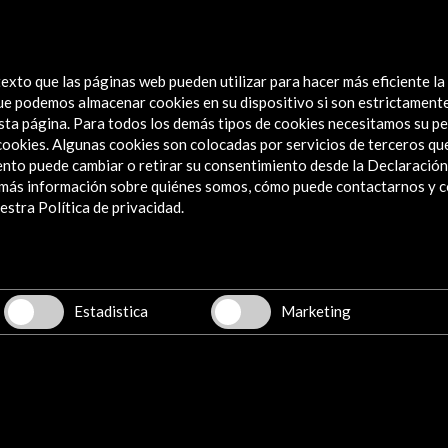
es
exto que las páginas web pueden utilizar para hacer más eficiente la
 que podemos almacenar cookies en su dispositivo si son estrictament
sta página. Para todos los demás tipos de cookies necesitamos su pe
e cookies. Algunas cookies son colocadas por servicios de terceros q
nto puede cambiar o retirar su consentimiento desde la Declaración
a más información sobre quiénes somos, cómo puede contactarnos y 
Explora
stra Política de privacidad.
Institucional
Actividades
Programa PICE
Estadistica
Marketing
Residencias
Noticias
Multimedia
Cultura en Red
Mapa Web