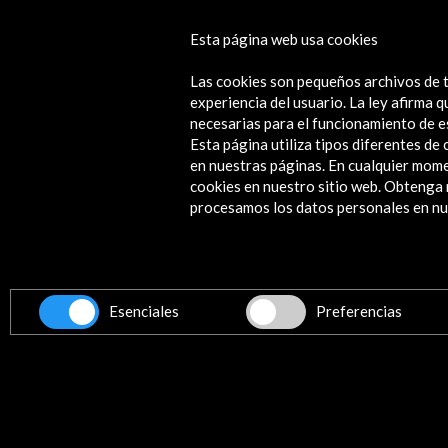
El último viaje de la Fragata Merced
Esta página web usa cookies
(eBook)
Las cookies son pequeños archivos de t
Ver
experiencia del usuario. La ley afirma
necesarias para el funcionamiento de e
Esta página utiliza tipos diferentes d
en nuestras páginas. En cualquier mome
cookies en nuestro sitio web. Obteng
Contacta
procesamos los datos personales en nue
info@accioncultural.es
+34 91 700 4000
ALERTAS
Esenciales
Preferencias
AC/E
José Abascal, 4 - 4º
28003 Madrid, España
Canales de contacto