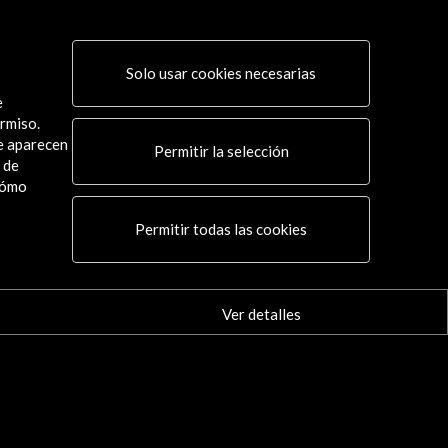
Solo usar cookies necesarias
e
rmiso.
ue aparecen
Permitir la selección
 de
cómo
Conecta
Permitir todas las cookies
X
(Twitter)
Instagram
LinkedIn
Ver detalles
Facebook
Youtube
Spotify
Flickr
TikTok