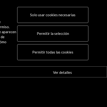
Solo usar cookies necesarias
e
rmiso.
ue aparecen
Permitir la selección
 de
cómo
Conecta
Permitir todas las cookies
X
(Twitter)
Instagram
LinkedIn
Ver detalles
Facebook
Youtube
Spotify
Flickr
TikTok