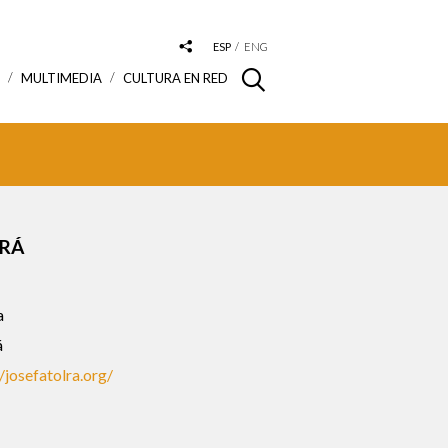
ESP
ENG
S
MULTIMEDIA
CULTURA EN RED
LRÁ
a
á
//josefatolra.org/