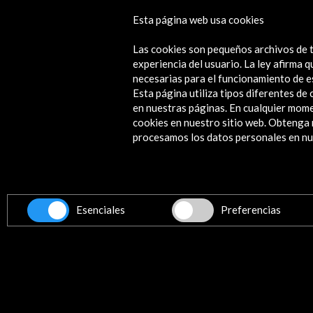
Esta página web usa cookies
Nada temas, dice ella (eBook)
Las cookies son pequeños archivos de t
Ver
experiencia del usuario. La ley afirma
necesarias para el funcionamiento de e
Esta página utiliza tipos diferentes d
en nuestras páginas. En cualquier mome
cookies en nuestro sitio web. Obteng
Contacta
procesamos los datos personales en nue
info@accioncultural.es
+34 91 700 4000
ALERTAS
AC/E
Esenciales
Preferencias
José Abascal, 4 - 4º
28003 Madrid, España
Canales de contacto