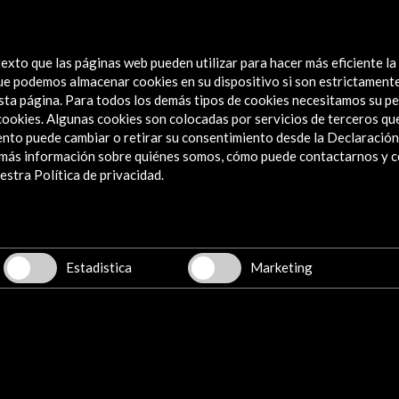
exto que las páginas web pueden utilizar para hacer más eficiente la
 que podemos almacenar cookies en su dispositivo si son estrictament
sta página. Para todos los demás tipos de cookies necesitamos su pe
e cookies. Algunas cookies son colocadas por servicios de terceros q
nto puede cambiar o retirar su consentimiento desde la Declaración
a más información sobre quiénes somos, cómo puede contactarnos y 
Explora
stra Política de privacidad.
Institucional
Actividades
Programa PICE
Estadistica
Marketing
Residencias
Noticias
Multimedia
Cultura en Red
Mapa Web
Boletín digital