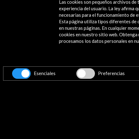
Las cookies son pequeños archivos de t
experiencia del usuario. La ley afirma
necesarias para el funcionamiento de e
Esta página utiliza tipos diferentes d
Contacta
en nuestras páginas. En cualquier mome
cookies en nuestro sitio web. Obteng
info@accioncultural.es
procesamos los datos personales en nue
+34 91 700 4000
ALERTAS
AC/E
José Abascal, 4 - 4º
28003 Madrid, España
Esenciales
Preferencias
Canales de contacto
©