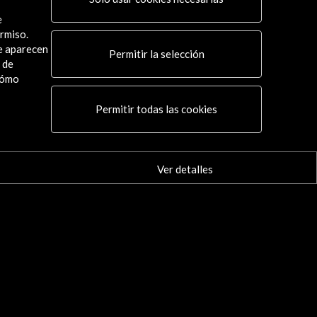
e
rmiso.
ue aparecen
Permitir la selección
Conecta
 de
cómo
X
(Twitter)
Instagram
Permitir todas las cookies
LinkedIn
Facebook
Youtube
Ver detalles
Spotify
Flickr
TikTok
es