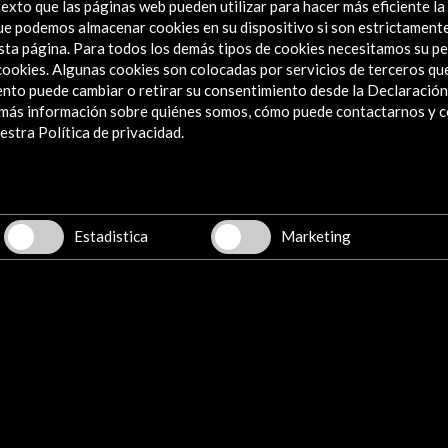
exto que las páginas web pueden utilizar para hacer más eficiente la
 que podemos almacenar cookies en su dispositivo si son estrictament
sta página. Para todos los demás tipos de cookies necesitamos su pe
e cookies. Algunas cookies son colocadas por servicios de terceros q
Explora
nto puede cambiar o retirar su consentimiento desde la Declaración
a más información sobre quiénes somos, cómo puede contactarnos y 
Institucional
stra Política de privacidad.
Actividades
Programa PICE
Residencias
Noticias
Estadistica
Marketing
Multimedia
Cultura en Red
Mapa Web
Boletín digital
Logo y crédito a AC/E
 Acción Cultural Española (AC/E) /
Política de Privacidad y de Cooki