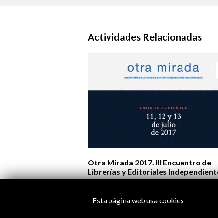
Actividades Relacionadas
Otra Mirada 2017. III Encuentro de
Librerías y Editoriales Independient
Iberoamericanas
Esta página web usa cookies
Ver