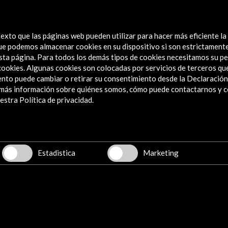
exto que las páginas web pueden utilizar para hacer más eficiente la
 que podemos almacenar cookies en su dispositivo si son estrictament
sta página. Para todos los demás tipos de cookies necesitamos su pe
e cookies. Algunas cookies son colocadas por servicios de terceros q
nto puede cambiar o retirar su consentimiento desde la Declaración
a más información sobre quiénes somos, cómo puede contactarnos y 
Explora
stra Política de privacidad.
Institucional
Actividades
Programa PICE
Estadistica
Marketing
Residencias
Noticias
Multimedia
Cultura en Red
Mapa Web
Boletín digital