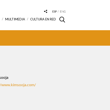
ESP
ENG
S
MULTIMEDIA
CULTURA EN RED
ooja
//www.kimsooja.com/