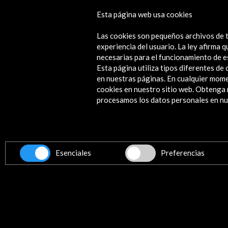
Esta página web usa cookies
Nada temas, dice ella (eBook)
Las cookies son pequeños archivos de t
Ver
experiencia del usuario. La ley afirma
necesarias para el funcionamiento de e
Esta página utiliza tipos diferentes d
en nuestras páginas. En cualquier mome
cookies en nuestro sitio web. Obteng
Contacta
procesamos los datos personales en nue
info@accioncultural.es
+34 91 700 4000
ALERTAS
AC/E
Esenciales
Preferencias
José Abascal, 4 - 4º
28003 Madrid, España
Canales de contacto