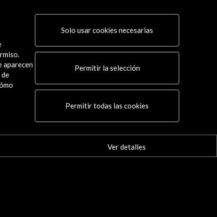
Solo usar cookies necesarias
e
rmiso.
ue aparecen
Permitir la selección
 de
cómo
Conecta
Permitir todas las cookies
X
(Twitter)
Instagram
LinkedIn
Ver detalles
Facebook
Youtube
Spotify
Flickr
TikTok