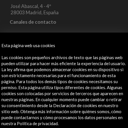
José Abascal, 4 - 4º
28003 Madrid, España
Canales de contacto
Explora
Esta página web usa cookies
Institucional
Actividades
Las cookies son pequeños archivos de texto que las páginas web
Programa PICE
pueden utilizar para hacer más eficiente la experiencia del usuario.
Residencias
La ley afirma que podemos almacenar cookies en su dispositivo si
Noticias
son estrictamente necesarias para el funcionamiento de esta
página. Para todos los demás tipos de cookies necesitamos su
Multimedia
permiso. Esta página utiliza tipos diferentes de cookies. Algunas
Cultura en Red
cookies son colocadas por servicios de terceros que aparecen en
Mapa Web
nuestras páginas. En cualquier momento puede cambiar o retirar
Boletín digital
su consentimiento desde la Declaración de cookies en nuestro
Logo y crédito a AC/E
sitio web. Obtenga más información sobre quiénes somos, cómo
puede contactarnos y cómo procesamos los datos personales en
nuestra Política de privacidad.