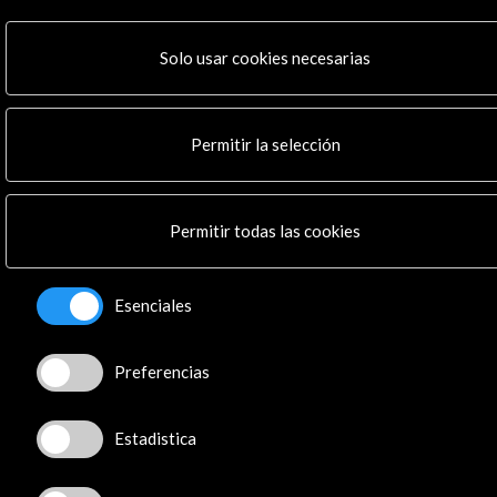
Noticias
Multimedia
Solo usar cookies necesarias
Cultura en Red
Mapa Web
Boletín digital
Permitir la selección
Logo y crédito a AC/E
Conecta
Permitir todas las cookies
X
(Twitter)
Instagram
Esenciales
LinkedIn
Facebook
Youtube
Preferencias
Spotify
Flickr
Estadistica
TikTok