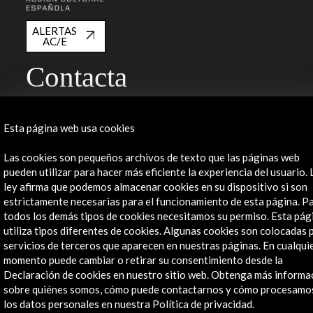
ALERTAS
AC/E
Contacta
info@accioncultural.es
+34 91 700 4000
Esta página web usa cookies
José Abascal, 4 - 4º
Las cookies son pequeños archivos de texto que las páginas web
28003 Madrid, España
pueden utilizar para hacer más eficiente la experiencia del usuario. 
ley afirma que podemos almacenar cookies en su dispositivo si son
Canales de contacto
estrictamente necesarias para el funcionamiento de esta página. P
todos los demás tipos de cookies necesitamos su permiso. Esta pág
Explora
utiliza tipos diferentes de cookies. Algunas cookies son colocadas 
servicios de terceros que aparecen en nuestras páginas. En cualqui
Institucional
momento puede cambiar o retirar su consentimiento desde la
Actividades
Declaración de cookies en nuestro sitio web. Obtenga más informa
Programa PICE
sobre quiénes somos, cómo puede contactarnos y cómo procesamo
Residencias
los datos personales en nuestra Política de privacidad.