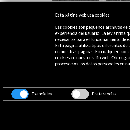
Trayectos 2017. Festival Internacion
Esta página web usa cookies
Danza Contemporánea en Espacios
Urbanos
Las cookies son pequeños archivos de t
experiencia del usuario. La ley afirma
Ver
necesarias para el funcionamiento de e
Esta página utiliza tipos diferentes d
en nuestras páginas. En cualquier mome
cookies en nuestro sitio web. Obteng
procesamos los datos personales en nue
Contacta
info@accioncultural.es
+34 91 700 4000
ALERTAS
Esenciales
Preferencias
AC/E
José Abascal, 4 - 4º
28003 Madrid, España
Canales de contacto