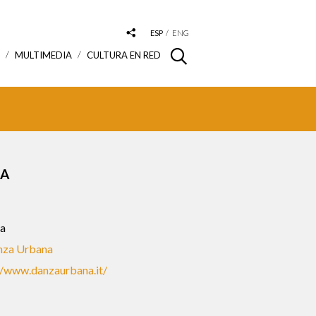
ESP
ENG
S
MULTIMEDIA
CULTURA EN RED
TA
a
nza Urbana
//www.danzaurbana.it/