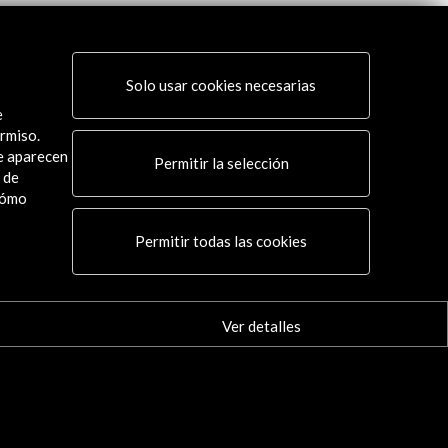
Solo usar cookies necesarias
e
rmiso.
ue aparecen
Permitir la selección
 de
cómo
Conecta
Permitir todas las cookies
X
(Twitter)
Instagram
LinkedIn
Ver detalles
Facebook
Youtube
Spotify
Flickr
TikTok