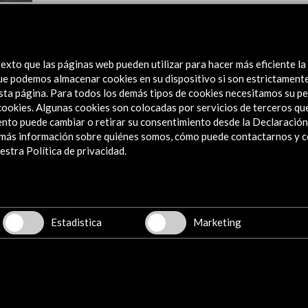
al de
exto que las páginas web pueden utilizar para hacer más eficiente la
 que podemos almacenar cookies en su dispositivo si son estrictament
sta página. Para todos los demás tipos de cookies necesitamos su pe
e cookies. Algunas cookies son colocadas por servicios de terceros q
nto puede cambiar o retirar su consentimiento desde la Declaración
a más información sobre quiénes somos, cómo puede contactarnos y 
stra Política de privacidad.
Explora
Institucional
Actividades
Programa PICE
Estadistica
Marketing
Residencias
Noticias
Multimedia
Cultura en Red
Mapa Web