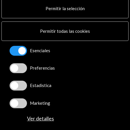
Cultura en Red
Permitir la selección
Mapa Web
Boletín digital
Logo y crédito a AC/E
Permitir todas las cookies
Conecta
Esenciales
X
(Twitter)
Instagram
LinkedIn
Preferencias
Facebook
Youtube
Estadistica
Spotify
Flickr
Marketing
TikTok
Ver detalles
© Acción Cultural Española (AC/E) /
Política de