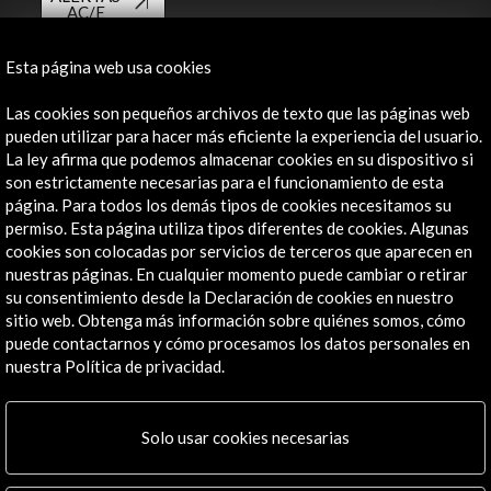
AC/E
Contacta
Esta página web usa cookies
info@accioncultural.es
Las cookies son pequeños archivos de texto que las páginas web
pueden utilizar para hacer más eficiente la experiencia del usuario.
+34 91 700 4000
La ley afirma que podemos almacenar cookies en su dispositivo si
son estrictamente necesarias para el funcionamiento de esta
José Abascal, 4 - 4º
página. Para todos los demás tipos de cookies necesitamos su
28003 Madrid, España
permiso. Esta página utiliza tipos diferentes de cookies. Algunas
Canales de contacto
cookies son colocadas por servicios de terceros que aparecen en
nuestras páginas. En cualquier momento puede cambiar o retirar
Explora
su consentimiento desde la Declaración de cookies en nuestro
sitio web. Obtenga más información sobre quiénes somos, cómo
Institucional
puede contactarnos y cómo procesamos los datos personales en
nuestra Política de privacidad.
Actividades
Programa PICE
Residencias
Solo usar cookies necesarias
Noticias
Multimedia