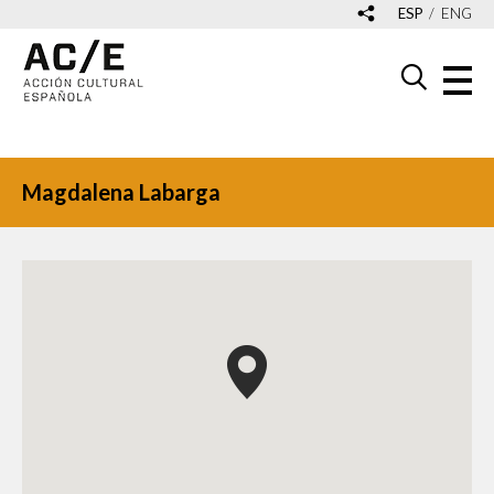
ESP
ENG
Magdalena Labarga