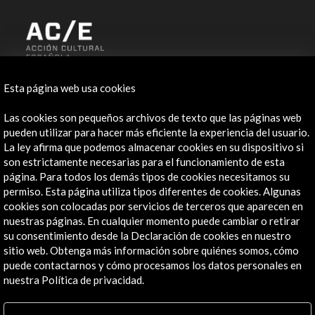
ALERTAS
Esta página web usa cookies
AC/E
Contacta
Las cookies son pequeños archivos de texto que las páginas web
pueden utilizar para hacer más eficiente la experiencia del usuario.
La ley afirma que podemos almacenar cookies en su dispositivo si
info@accioncultural.es
son estrictamente necesarias para el funcionamiento de esta
+34 91 700 4000
página. Para todos los demás tipos de cookies necesitamos su
permiso. Esta página utiliza tipos diferentes de cookies. Algunas
José Abascal, 4 - 4º
cookies son colocadas por servicios de terceros que aparecen en
28003 Madrid, España
nuestras páginas. En cualquier momento puede cambiar o retirar
su consentimiento desde la Declaración de cookies en nuestro
Canales de contacto
sitio web. Obtenga más información sobre quiénes somos, cómo
puede contactarnos y cómo procesamos los datos personales en
Explora
nuestra Política de privacidad.
Institucional