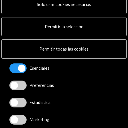
Actividades
Solo usar cookies necesarias
Programa PICE
Residencias
Noticias
Permitir la selección
Multimedia
Cultura en Red
Mapa Web
Permitir todas las cookies
Boletín digital
Logo y crédito a AC/E
Esenciales
Conecta
Preferencias
X
(Twitter)
Instagram
LinkedIn
Estadistica
Facebook
Youtube
Marketing
Spotify