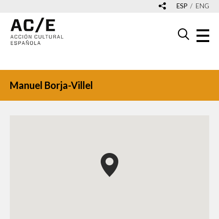
ESP
ENG
Manuel Borja-Villel