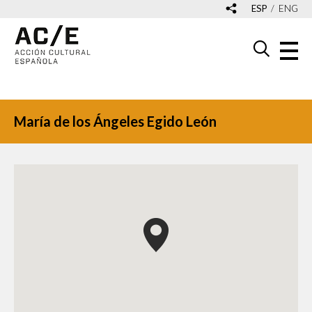
ESP
ENG
María de los Ángeles Egido León