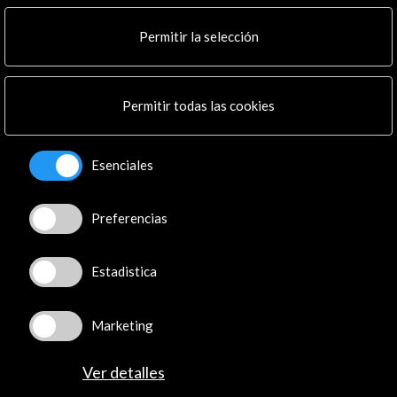
Multimedia
Cultura en Red
Permitir la selección
Mapa Web
Boletín digital
Logo y crédito a AC/E
Permitir todas las cookies
Conecta
Esenciales
X
(Twitter)
Instagram
Preferencias
LinkedIn
Facebook
Estadistica
Youtube
Spotify
Flickr
Marketing
TikTok
Ver detalles