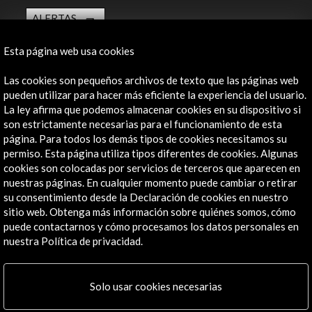
ALERTAS
AC/E
Esta página web usa cookies
Contacta
Las cookies son pequeños archivos de texto que las páginas web
info@accioncultural.es
pueden utilizar para hacer más eficiente la experiencia del usuario.
La ley afirma que podemos almacenar cookies en su dispositivo si
+34 91 700 4000
son estrictamente necesarias para el funcionamiento de esta
José Abascal, 4 - 4º
página. Para todos los demás tipos de cookies necesitamos su
28003 Madrid, España
permiso. Esta página utiliza tipos diferentes de cookies. Algunas
cookies son colocadas por servicios de terceros que aparecen en
Canales de contacto
nuestras páginas. En cualquier momento puede cambiar o retirar
su consentimiento desde la Declaración de cookies en nuestro
Explora
sitio web. Obtenga más información sobre quiénes somos, cómo
puede contactarnos y cómo procesamos los datos personales en
Institucional
nuestra Política de privacidad.
Actividades
Programa PICE
Solo usar cookies necesarias
Residencias
Noticias