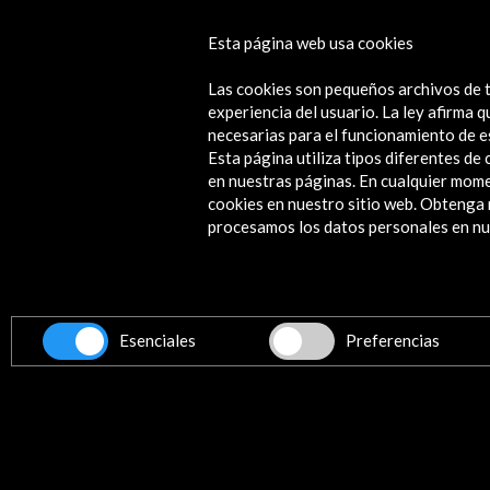
FIC 2019. 15 Festival Internacional d
Esta página web usa cookies
de Monterrey
Las cookies son pequeños archivos de t
Ver
experiencia del usuario. La ley afirma
necesarias para el funcionamiento de e
Esta página utiliza tipos diferentes d
en nuestras páginas. En cualquier mome
cookies en nuestro sitio web. Obteng
Contacta
procesamos los datos personales en nue
info@accioncultural.es
+34 91 700 4000
ALERTAS
Esenciales
Preferencias
AC/E
José Abascal, 4 - 4º
28003 Madrid, España
Canales de contacto