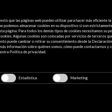
e Cine
exto que las páginas web pueden utilizar para hacer más eficiente la
 que podemos almacenar cookies en su dispositivo si son estrictament
sta página. Para todos los demás tipos de cookies necesitamos su pe
e cookies. Algunas cookies son colocadas por servicios de terceros q
nto puede cambiar o retirar su consentimiento desde la Declaración
a más información sobre quiénes somos, cómo puede contactarnos y 
Explora
stra Política de privacidad.
Institucional
Actividades
Programa PICE
Estadistica
Marketing
Residencias
Noticias
Multimedia
Cultura en Red
Mapa Web