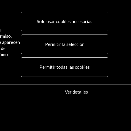
Solo usar cookies necesarias
e
rmiso.
ue aparecen
Permitir la selección
 de
cómo
Conecta
Permitir todas las cookies
X
(Twitter)
Instagram
LinkedIn
Ver detalles
Facebook
Youtube
Spotify
Flickr
TikTok