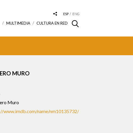
ESP
ENG
S
MULTIMEDIA
CULTURA EN RED
NERO MURO
a
ero Muro
s://www.imdb.com/name/nm10135732/