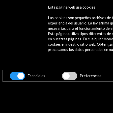
Esta página web usa cookies
Nada temas, dice ella (eBook)
Las cookies son pequeños archivos de t
Ver
experiencia del usuario. La ley afirma
necesarias para el funcionamiento de e
Esta página utiliza tipos diferentes d
en nuestras páginas. En cualquier mome
cookies en nuestro sitio web. Obteng
Contacta
procesamos los datos personales en nue
info@accioncultural.es
+34 91 700 4000
ALERTAS
AC/E
Esenciales
Preferencias
José Abascal, 4 - 4º
28003 Madrid, España
Canales de contacto