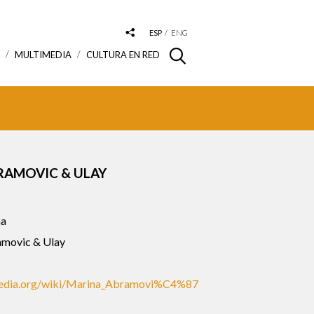
ESP
ENG
S
MULTIMEDIA
CULTURA EN RED
RAMOVIC & ULAY
a
movic & Ulay
ipedia.org/wiki/Marina_Abramovi%C4%87