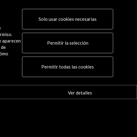
Solo usar cookies necesarias
e
rmiso.
ue aparecen
Permitir la selección
 de
cómo
Conecta
Permitir todas las cookies
X
(Twitter)
Instagram
LinkedIn
Ver detalles
Facebook
Youtube
Spotify
Flickr
TikTok