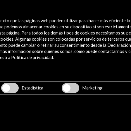
exto que las páginas web pueden utilizar para hacer más eficiente la
 que podemos almacenar cookies en su dispositivo si son estrictament
sta página. Para todos los demás tipos de cookies necesitamos su pe
e cookies. Algunas cookies son colocadas por servicios de terceros q
nto puede cambiar o retirar su consentimiento desde la Declaración
a más información sobre quiénes somos, cómo puede contactarnos y 
Explora
stra Política de privacidad.
Institucional
Actividades
Programa PICE
Estadistica
Marketing
Residencias
Noticias
Multimedia
Cultura en Red
Mapa Web
Boletín digital