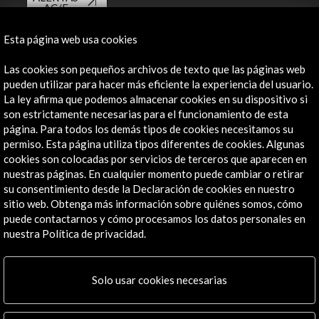
AC/E
Contacta
Esta página web usa cookies
info@accioncultural.es
Las cookies son pequeños archivos de texto que las páginas web
pueden utilizar para hacer más eficiente la experiencia del usuario.
+34 91 700 4000
La ley afirma que podemos almacenar cookies en su dispositivo si
son estrictamente necesarias para el funcionamiento de esta
José Abascal, 4 - 4º
página. Para todos los demás tipos de cookies necesitamos su
28003 Madrid, España
permiso. Esta página utiliza tipos diferentes de cookies. Algunas
Canales de contacto
cookies son colocadas por servicios de terceros que aparecen en
nuestras páginas. En cualquier momento puede cambiar o retirar
Explora
su consentimiento desde la Declaración de cookies en nuestro
sitio web. Obtenga más información sobre quiénes somos, cómo
puede contactarnos y cómo procesamos los datos personales en
Institucional
nuestra Política de privacidad.
Actividades
Programa PICE
Residencias
Solo usar cookies necesarias
Noticias
Multimedia