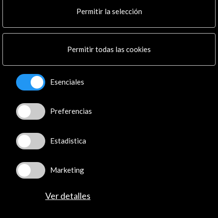
Cultura en Red
Permitir la selección
Mapa Web
Boletín digital
Logo y crédito a AC/E
Permitir todas las cookies
Conecta
Esenciales
X
(Twitter)
Instagram
Preferencias
LinkedIn
Facebook
Youtube
Estadistica
Spotify
Flickr
Marketing
TikTok
Ver detalles
© Acción Cultural Española (AC/E) /
Política de