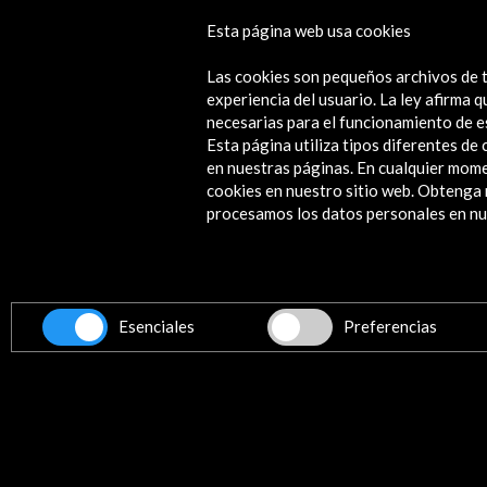
Esta página web usa cookies
Los mundos sutiles
Las cookies son pequeños archivos de t
Ver actividad
experiencia del usuario. La ley afirma
necesarias para el funcionamiento de e
Esta página utiliza tipos diferentes d
en nuestras páginas. En cualquier mome
cookies en nuestro sitio web. Obteng
Contacta
procesamos los datos personales en nue
info@accioncultural.es
+34 91 700 4000
ALERTAS
AC/E
Esenciales
Preferencias
José Abascal, 4 - 4º
28003 Madrid, España
Canales de contacto