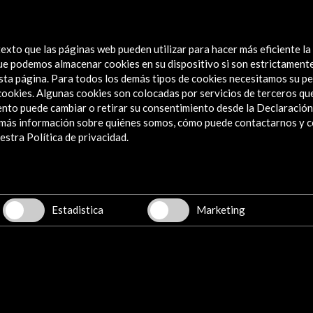
exto que las páginas web pueden utilizar para hacer más eficiente la
 que podemos almacenar cookies en su dispositivo si son estrictament
sta página. Para todos los demás tipos de cookies necesitamos su pe
e cookies. Algunas cookies son colocadas por servicios de terceros q
nto puede cambiar o retirar su consentimiento desde la Declaración
a más información sobre quiénes somos, cómo puede contactarnos y 
Explora
stra Política de privacidad.
Institucional
Actividades
Programa PICE
Estadistica
Marketing
Residencias
Noticias
Multimedia
Cultura en Red
Mapa Web
Boletín digital