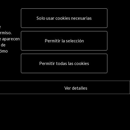
Solo usar cookies necesarias
e
rmiso.
ue aparecen
Permitir la selección
 de
cómo
Conecta
Permitir todas las cookies
X
(Twitter)
Instagram
LinkedIn
Ver detalles
Facebook
Youtube
Spotify
Flickr
TikTok