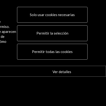
Solo usar cookies necesarias
e
rmiso.
ue aparecen
Permitir la selección
 de
cómo
Conecta
Permitir todas las cookies
X
(Twitter)
Instagram
LinkedIn
Ver detalles
Facebook
Youtube
Spotify
Flickr
TikTok