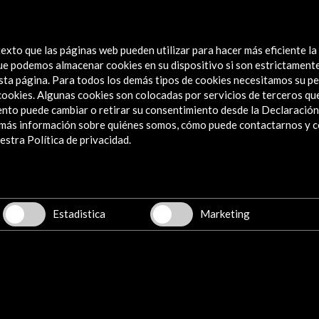
exto que las páginas web pueden utilizar para hacer más eficiente la
 que podemos almacenar cookies en su dispositivo si son estrictament
sta página. Para todos los demás tipos de cookies necesitamos su pe
e cookies. Algunas cookies son colocadas por servicios de terceros q
nto puede cambiar o retirar su consentimiento desde la Declaración
a más información sobre quiénes somos, cómo puede contactarnos y 
Explora
stra Política de privacidad.
Institucional
Actividades
Programa PICE
Estadistica
Marketing
Residencias
Noticias
Multimedia
Cultura en Red
Mapa Web
Boletín digital