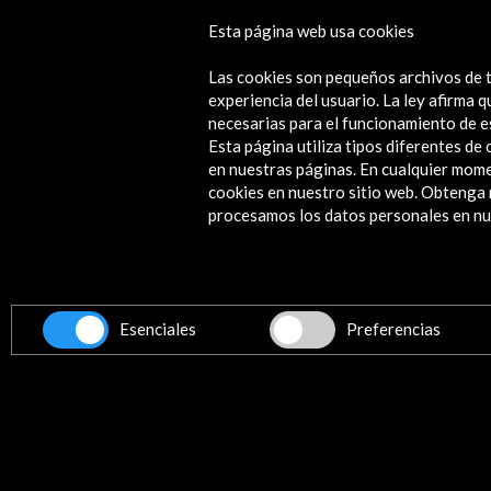
Esta página web usa cookies
Los cineastas, Europa retratada
Las cookies son pequeños archivos de t
Ver actividad
experiencia del usuario. La ley afirma
necesarias para el funcionamiento de e
Esta página utiliza tipos diferentes d
en nuestras páginas. En cualquier mome
cookies en nuestro sitio web. Obteng
Contacta
procesamos los datos personales en nue
info@accioncultural.es
+34 91 700 4000
ALERTAS
AC/E
Esenciales
Preferencias
José Abascal, 4 - 4º
28003 Madrid, España
Canales de contacto