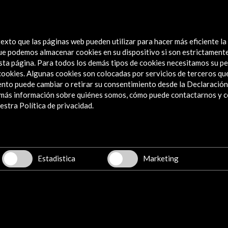
En-clave de Historia. El legado de Cádiz en
1812 E
la memoria histórica de España
americ
exto que las páginas web pueden utilizar para hacer más eficiente la
Ver actividad
Ver
 que podemos almacenar cookies en su dispositivo si son estrictament
sta página. Para todos los demás tipos de cookies necesitamos su pe
e cookies. Algunas cookies son colocadas por servicios de terceros q
nto puede cambiar o retirar su consentimiento desde la Declaración
a más información sobre quiénes somos, cómo puede contactarnos y 
Explora
stra Política de privacidad.
Institucional
Actividades
Programa PICE
Estadistica
Marketing
Residencias
Noticias
Multimedia
Cultura en Red
Mapa Web