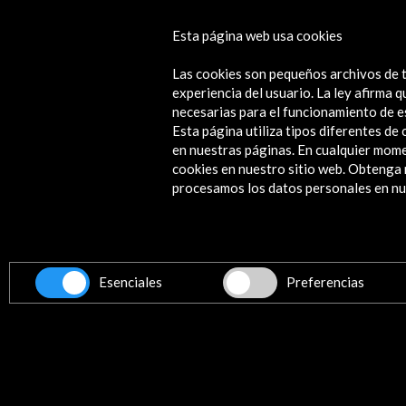
Ciudades ocasionales
Esta página web usa cookies
Ver actividad
Las cookies son pequeños archivos de t
experiencia del usuario. La ley afirma
necesarias para el funcionamiento de e
Esta página utiliza tipos diferentes d
en nuestras páginas. En cualquier mome
cookies en nuestro sitio web. Obteng
Contacta
procesamos los datos personales en nue
info@accioncultural.es
+34 91 700 4000
ALERTAS
Esenciales
Preferencias
AC/E
José Abascal, 4 - 4º
28003 Madrid, España
Canales de contacto