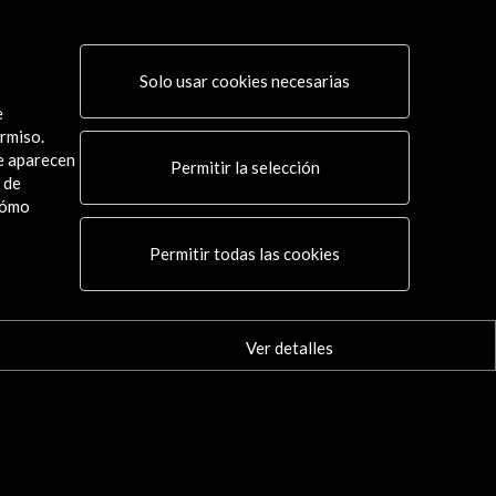
l poder de la palabra. Los diputados
anos en las Cortes de Cádiz
Solo usar cookies necesarias
 actividad
e
rmiso.
ue aparecen
Permitir la selección
 de
cómo
Conecta
Permitir todas las cookies
X
(Twitter)
Instagram
LinkedIn
Ver detalles
Facebook
Youtube
Spotify
Flickr
TikTok