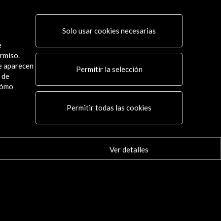
Solo usar cookies necesarias
e
rmiso.
ue aparecen
Permitir la selección
 de
cómo
Conecta
Permitir todas las cookies
X
(Twitter)
Instagram
LinkedIn
Ver detalles
Facebook
Youtube
Spotify
Flickr
TikTok