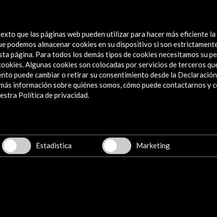
exto que las páginas web pueden utilizar para hacer más eficiente la
 que podemos almacenar cookies en su dispositivo si son estrictament
sta página. Para todos los demás tipos de cookies necesitamos su pe
e cookies. Algunas cookies son colocadas por servicios de terceros q
nto puede cambiar o retirar su consentimiento desde la Declaración
a más información sobre quiénes somos, cómo puede contactarnos y 
Explora
stra Política de privacidad.
Institucional
Actividades
Programa PICE
Estadistica
Marketing
Residencias
Noticias
Multimedia
Cultura en Red
Mapa Web
Boletín digital