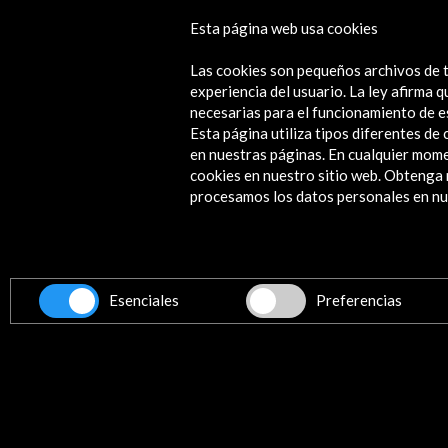
Esta página web usa cookies
Brief Festival 2015
Las cookies son pequeños archivos de t
Ver
experiencia del usuario. La ley afirma
necesarias para el funcionamiento de e
Esta página utiliza tipos diferentes d
en nuestras páginas. En cualquier mome
cookies en nuestro sitio web. Obteng
Contacta
procesamos los datos personales en nue
info@accioncultural.es
+34 91 700 4000
ALERTAS
AC/E
Esenciales
Preferencias
José Abascal, 4 - 4º
28003 Madrid, España
Canales de contacto