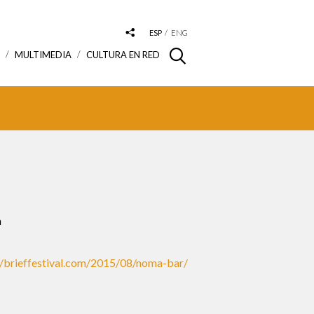
ESP
ENG
S
MULTIMEDIA
CULTURA EN RED
a
//brieffestival.com/2015/08/noma-bar/