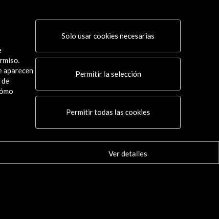
Solo usar cookies necesarias
e
rmiso.
ue aparecen
Permitir la selección
 de
cómo
Conecta
Permitir todas las cookies
X
(Twitter)
Instagram
LinkedIn
Ver detalles
Facebook
Youtube
Spotify
Flickr
TikTok