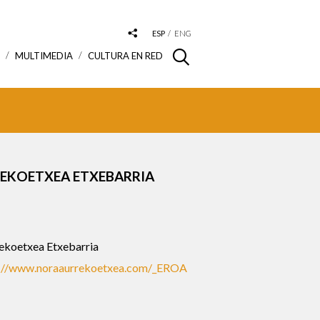
ESP
ENG
S
MULTIMEDIA
CULTURA EN RED
EKOETXEA ETXEBARRIA
ekoetxea Etxebarria
s://www.noraaurrekoetxea.com/_EROA