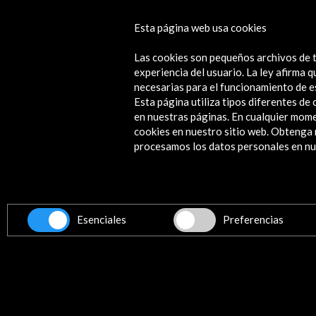
Nora Aurrekoetxea Etxebarri | Resi
Esta página web usa cookies
artística en Rijksakademie 2023-20
Las cookies son pequeños archivos de t
Ver
experiencia del usuario. La ley afirma
necesarias para el funcionamiento de e
Esta página utiliza tipos diferentes d
en nuestras páginas. En cualquier mome
cookies en nuestro sitio web. Obteng
Contacta
procesamos los datos personales en nue
info@accioncultural.es
+34 91 700 4000
ALERTAS
Esenciales
Preferencias
AC/E
José Abascal, 4 - 4º
28003 Madrid, España
Canales de contacto