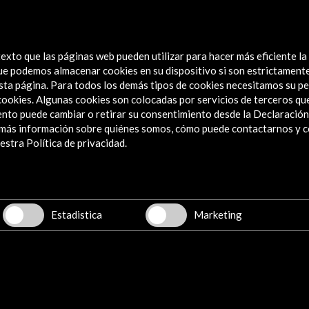
dencia
25
exto que las páginas web pueden utilizar para hacer más eficiente la
 que podemos almacenar cookies en su dispositivo si son estrictament
sta página. Para todos los demás tipos de cookies necesitamos su pe
e cookies. Algunas cookies son colocadas por servicios de terceros q
nto puede cambiar o retirar su consentimiento desde la Declaración
a más información sobre quiénes somos, cómo puede contactarnos y 
Explora
stra Política de privacidad.
Institucional
Actividades
Programa PICE
Estadistica
Marketing
Residencias
Noticias
Multimedia
Cultura en Red
Mapa Web