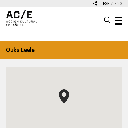
ESP
ENG
Ouka Leele