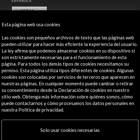
ALERTAS
AC/E
Esta página web usa cookies
Contacta
Las cookies son pequeños archivos de texto que las páginas web
info@accioncultural.es
pueden utilizar para hacer más eficiente la experiencia del usuario.
La ley afirma que podemos almacenar cookies en su dispositivo si
+34 91 700 4000
son estrictamente necesarias para el funcionamiento de esta
página. Para todos los demás tipos de cookies necesitamos su
José Abascal, 4 - 4º
permiso. Esta página utiliza tipos diferentes de cookies. Algunas
28003 Madrid, España
cookies son colocadas por servicios de terceros que aparecen en
Canales de contacto
nuestras páginas. En cualquier momento puede cambiar o retirar
su consentimiento desde la Declaración de cookies en nuestro
Explora
sitio web. Obtenga más información sobre quiénes somos, cómo
puede contactarnos y cómo procesamos los datos personales en
Institucional
nuestra Política de privacidad.
Actividades
Programa PICE
Solo usar cookies necesarias
Residencias