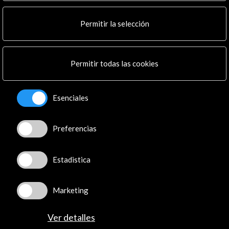
Noticias
Multimedia
Permitir la selección
Cultura en Red
Mapa Web
Boletín digital
Logo y crédito a AC/E
Permitir todas las cookies
Conecta
Esenciales
X
(Twitter)
Instagram
Preferencias
LinkedIn
Facebook
Estadistica
Youtube
Spotify
Flickr
Marketing
TikTok
Ver detalles